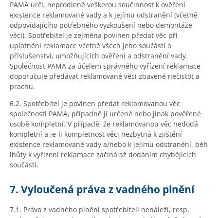
PAMA určí, neprodleně veškerou součinnost k ověření
existence reklamované vady a k jejímu odstranění (včetně
odpovídajícího potřebného vyzkoušení nebo demontáže
věci). Spotřebitel je zejména povinen předat věc při
uplatnění reklamace včetně všech jeho součástí a
příslušenství, umožňujících ověření a odstranění vady.
Společnost PAMA za účelem správného vyřízení reklamace
doporučuje předávat reklamované věci zbavené nečistot a
prachu.
6.2. Spotřebitel je povinen předat reklamovanou věc
společnosti PAMA, případně jí určené nebo jinak pověřené
osobě kompletní. V případě, že reklamovanou věc nedodá
kompletní a je-li kompletnost věci nezbytná k zjištění
existence reklamované vady a/nebo k jejímu odstranění, běh
lhůty k vyřízení reklamace začíná až dodáním chybějících
součástí.
7. Vyloučená práva z vadného plnění
7.1. Právo z vadného plnění spotřebiteli nenáleží, resp.