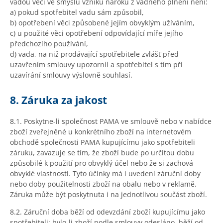
vadou věci ve smyslu vzniku nároku z vadného plnění není:
a) pokud spotřebitel vadu sám způsobil,
b) opotřebení věci způsobené jejím obvyklým užíváním,
c) u použité věci opotřebení odpovídající míře jejího
předchozího používání,
d) vada, na niž prodávající spotřebitele zvlášť před
uzavřením smlouvy upozornil a spotřebitel s tím při
uzavírání smlouvy výslovně souhlasí.
8. Záruka za jakost
8.1. Poskytne-li společnost PAMA ve smlouvě nebo v nabídce
zboží zveřejněné u konkrétního zboží na internetovém
obchodě společnosti PAMA kupujícímu jako spotřebiteli
záruku, zavazuje se tím, že zboží bude po určitou dobu
způsobilé k použití pro obvyklý účel nebo že si zachová
obvyklé vlastnosti. Tyto účinky má i uvedení záruční doby
nebo doby použitelnosti zboží na obalu nebo v reklamě.
Záruka může být poskytnuta i na jednotlivou součást zboží.
8.2. Záruční doba běží od odevzdání zboží kupujícímu jako
spotřebiteli; bylo-li zboží podle smlouvy odesláno, běží od