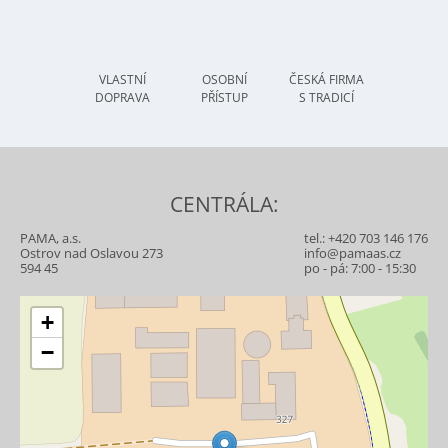
VLASTNÍ
OSOBNÍ
ČESKÁ FIRMA
DOPRAVA
PŘÍSTUP
S TRADICÍ
CENTRÁLA:
PAMA, a.s.
tel.:
+420 703 146 176
Ostrov nad Oslavou 273
info@pamaas.cz
594 45
po - pá: 7:00 - 15:30
+
−