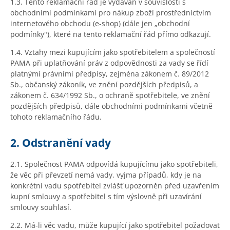
1.3. Tento reklamační řád je vydáván v souvislosti s
obchodními podmínkami pro nákup zboží prostřednictvím
internetového obchodu (e-shop) (dále jen „obchodní
podmínky"), které na tento reklamační řád přímo odkazují.
1.4. Vztahy mezi kupujícím jako spotřebitelem a společností
PAMA při uplatňování práv z odpovědnosti za vady se řídí
platnými právními předpisy, zejména zákonem č. 89/2012
Sb., občanský zákoník, ve znění pozdějších předpisů, a
zákonem č. 634/1992 Sb., o ochraně spotřebitele, ve znění
pozdějších předpisů, dále obchodními podmínkami včetně
tohoto reklamačního řádu.
2. Odstranění vady
2.1. Společnost PAMA odpovídá kupujícímu jako spotřebiteli,
že věc při převzetí nemá vady, vyjma případů, kdy je na
konkrétní vadu spotřebitel zvlášť upozorněn před uzavřením
kupní smlouvy a spotřebitel s tím výslovně při uzavírání
smlouvy souhlasí.
2.2. Má-li věc vadu, může kupující jako spotřebitel požadovat