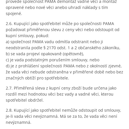
provede společnost PAMA demontáž vadné věci a montáž
opravené nebo nové věci anebo uhradí náklady s tím
spojené.
2.6. Kupující jako spotřebitel může po společnosti PAMA
požadovat přiměřenou slevu z ceny věci nebo odstoupit od
kupní smlouvy, pokud:
a) společnost PAMA vadu odmítla odstranit nebo ji
neodstranila podle § 2170 odst. 1 a 2 občanského zákoníku,
b) se vada projeví opakovaně (opětovně),
c) je vada podstatným porušením smlouvy, nebo
d) je z prohlášení společnosti PAMA nebo z okolností zjevné,
že vada věci nebude odstraněna v přiměřené době nebo bez
značných obtíží pro spotřebitele.
2.7. Přiměřená sleva z kupní ceny zboží bude určena jako
rozdíl mezi hodnotou věci bez vady a vadné věci, kterou
spotřebitel obdržel.
2.8. Kupující jako spotřebitel nemůže odstoupit od smlouvy,
je-li vada věci nevýznamná. Má se za to, že vada věci není
nevýznamná.