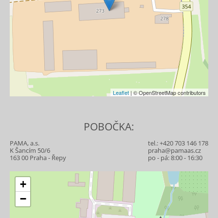
Leaflet
| © OpenStreetMap contributors
POBOČKA:
PAMA, a.s.
tel.:
+420 703 146 178
K Šancím 50/6
praha@pamaas.cz
163 00 Praha - Řepy
po - pá: 8:00 - 16:30
+
−