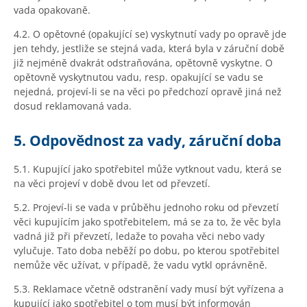
vada opakovaně.
4.2. O opětovné (opakující se) vyskytnutí vady po opravě jde
jen tehdy, jestliže se stejná vada, která byla v záruční době
již nejméně dvakrát odstraňována, opětovně vyskytne. O
opětovně vyskytnutou vadu, resp. opakující se vadu se
nejedná, projeví-li se na věci po předchozí opravě jiná než
dosud reklamovaná vada.
5. Odpovědnost za vady, záruční doba
5.1. Kupující jako spotřebitel může vytknout vadu, která se
na věci projeví v době dvou let od převzetí.
5.2. Projeví-li se vada v průběhu jednoho roku od převzetí
věci kupujícím jako spotřebitelem, má se za to, že věc byla
vadná již při převzetí, ledaže to povaha věci nebo vady
vylučuje. Tato doba neběží po dobu, po kterou spotřebitel
nemůže věc užívat, v případě, že vadu vytkl oprávněně.
5.3. Reklamace včetně odstranění vady musí být vyřízena a
kupující jako spotřebitel o tom musí být informován