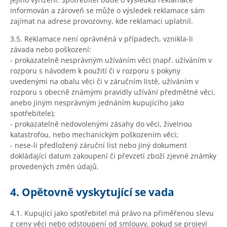
informován a zároveň se může o výsledek reklamace sám
zajímat na adrese provozovny, kde reklamaci uplatnil.
3.5. Reklamace není oprávněná v případech, vznikla-li
závada nebo poškození:
- prokazatelně nesprávným užíváním věci (např. užíváním v
rozporu s návodem k použití či v rozporu s pokyny
uvedenými na obalu věci či v záručním listě, užíváním v
rozporu s obecně známými pravidly užívání předmětné věci,
anebo jiným nesprávným jednáním kupujícího jako
spotřebitele);
- prokazatelně nedovolenými zásahy do věci, živelnou
katastrofou, nebo mechanickým poškozením věci;
- nese-li předložený záruční list nebo jiný dokument
dokládající datum zakoupení či převzetí zboží zjevné známky
provedených změn údajů.
4. Opětovně vyskytující se vada
4.1. Kupující jako spotřebitel má právo na přiměřenou slevu
z ceny věci nebo odstoupení od smlouvy, pokud se projeví