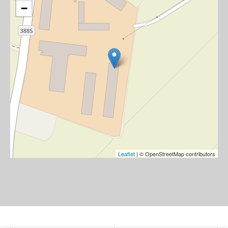
−
Leaflet
| © OpenStreetMap contributors