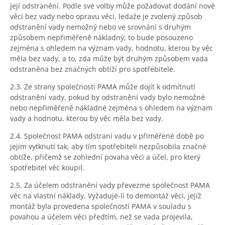
její odstranění. Podle své volby může požadovat dodání nové
věci bez vady nebo opravu věci, ledaže je zvolený způsob
odstranění vady nemožný nebo ve srovnání s druhým
způsobem nepřiměřeně nákladný; to bude posouzeno
zejména s ohledem na význam vady, hodnotu, kterou by věc
měla bez vady, a to, zda může být druhým způsobem vada
odstraněna bez značných obtíží pro spotřebitele.
2.3. Ze strany společnosti PAMA může dojít k odmítnutí
odstranění vady, pokud by odstranění vady bylo nemožné
nebo nepřiměřeně nákladné zejména s ohledem na význam
vady a hodnotu, kterou by věc měla bez vady.
2.4. Společnost PAMA odstraní vadu v přiměřené době po
jejím vytknutí tak, aby tím spotřebiteli nezpůsobila značné
obtíže, přičemž se zohlední povaha věci a účel, pro který
spotřebitel věc koupil.
2.5. Za účelem odstranění vady převezme společnost PAMA
věc na vlastní náklady. Vyžaduje-li to demontáž věci, jejíž
montáž byla provedena společností PAMA v souladu s
povahou a účelem věci předtím, než se vada projevila,