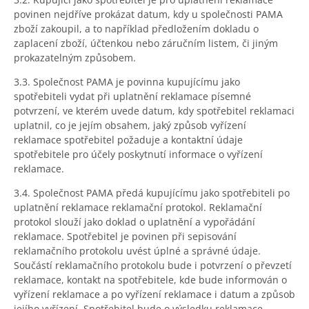
povinen nejdříve prokázat datum, kdy u společnosti PAMA
zboží zakoupil, a to například předložením dokladu o
zaplacení zboží, účtenkou nebo záručním listem, či jiným
prokazatelným způsobem.
3.3. Společnost PAMA je povinna kupujícímu jako
spotřebiteli vydat při uplatnění reklamace písemné
potvrzení, ve kterém uvede datum, kdy spotřebitel reklamaci
uplatnil, co je jejím obsahem, jaký způsob vyřízení
reklamace spotřebitel požaduje a kontaktní údaje
spotřebitele pro účely poskytnutí informace o vyřízení
reklamace.
3.4. Společnost PAMA předá kupujícímu jako spotřebiteli po
uplatnění reklamace reklamační protokol. Reklamační
protokol slouží jako doklad o uplatnění a vypořádání
reklamace. Spotřebitel je povinen při sepisování
reklamačního protokolu uvést úplné a správné údaje.
Součástí reklamačního protokolu bude i potvrzení o převzetí
reklamace, kontakt na spotřebitele, kde bude informován o
vyřízení reklamace a po vyřízení reklamace i datum a způsob
jejího vyřízení. Spotřebitel bude o výsledku reklamace