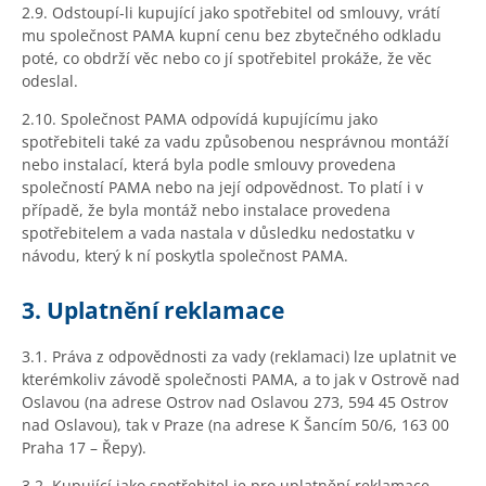
2.9. Odstoupí-li kupující jako spotřebitel od smlouvy, vrátí
mu společnost PAMA kupní cenu bez zbytečného odkladu
poté, co obdrží věc nebo co jí spotřebitel prokáže, že věc
odeslal.
2.10. Společnost PAMA odpovídá kupujícímu jako
spotřebiteli také za vadu způsobenou nesprávnou montáží
nebo instalací, která byla podle smlouvy provedena
společností PAMA nebo na její odpovědnost. To platí i v
případě, že byla montáž nebo instalace provedena
spotřebitelem a vada nastala v důsledku nedostatku v
návodu, který k ní poskytla společnost PAMA.
3. Uplatnění reklamace
3.1. Práva z odpovědnosti za vady (reklamaci) lze uplatnit ve
kterémkoliv závodě společnosti PAMA, a to jak v Ostrově nad
Oslavou (na adrese Ostrov nad Oslavou 273, 594 45 Ostrov
nad Oslavou), tak v Praze (na adrese K Šancím 50/6, 163 00
Praha 17 – Řepy).
3.2. Kupující jako spotřebitel je pro uplatnění reklamace