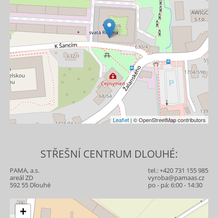
Leaflet
| © OpenStreetMap contributors
STŘEŠNÍ CENTRUM DLOUHÉ:
PAMA, a.s.
tel.:
+420 731 155 985
areál ZD
vyroba@pamaas.cz
592 55 Dlouhé
po - pá: 6:00 - 14:30
+