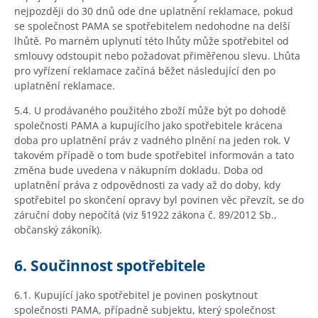
nejpozději do 30 dnů ode dne uplatnění reklamace, pokud
se společnost PAMA se spotřebitelem nedohodne na delší
lhůtě. Po marném uplynutí této lhůty může spotřebitel od
smlouvy odstoupit nebo požadovat přiměřenou slevu. Lhůta
pro vyřízení reklamace začíná běžet následující den po
uplatnění reklamace.
5.4. U prodávaného použitého zboží může být po dohodě
společnosti PAMA a kupujícího jako spotřebitele krácena
doba pro uplatnění práv z vadného plnění na jeden rok. V
takovém případě o tom bude spotřebitel informován a tato
změna bude uvedena v nákupním dokladu. Doba od
uplatnění práva z odpovědnosti za vady až do doby, kdy
spotřebitel po skončení opravy byl povinen věc převzít, se do
záruční doby nepočítá (viz §1922 zákona č. 89/2012 Sb.,
občanský zákoník).
6. Součinnost spotřebitele
6.1. Kupující jako spotřebitel je povinen poskytnout
společnosti PAMA, případně subjektu, který společnost