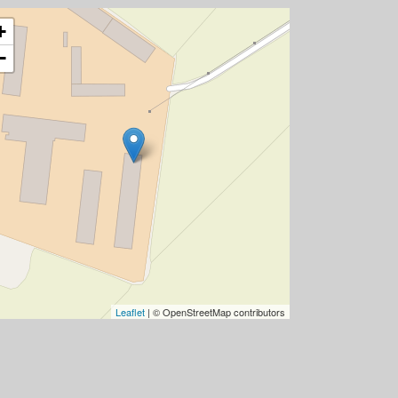
+
−
Leaflet
| © OpenStreetMap contributors