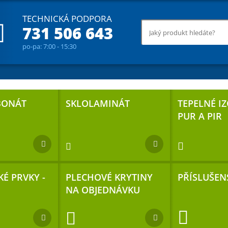
TECHNICKÁ PODPORA
731 506 643
po-pa: 7:00 - 15:30
BONÁT
SKLOLAMINÁT
TEPELNÉ I
PUR A PIR
É PRVKY -
PLECHOVÉ KRYTINY
PŘÍSLUŠEN
NA OBJEDNÁVKU