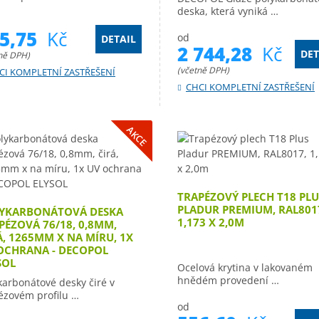
deska, která vyniká …
95,75
Kč
od
DETAIL
2 744,28
Kč
DET
ně DPH)
(včetně DPH)
CI KOMPLETNÍ ZASTŘEŠENÍ
CHCI KOMPLETNÍ ZASTŘEŠENÍ
AKCE
TRAPÉZOVÝ PLECH T18 PLU
PLADUR PREMIUM, RAL801
YKARBONÁTOVÁ DESKA
1,173 X 2,0M
PÉZOVÁ 76/18, 0,8MM,
Á, 1265MM X NA MÍRU, 1X
OCHRANA - DECOPOL
SOL
Ocelová krytina v lakovaném
hnědém provedení …
karbonátové desky čiré v
ézovém profilu …
od