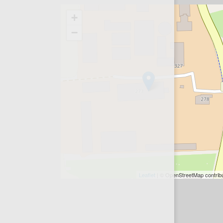
+
−
Leaflet
| © OpenStreetMap contrib