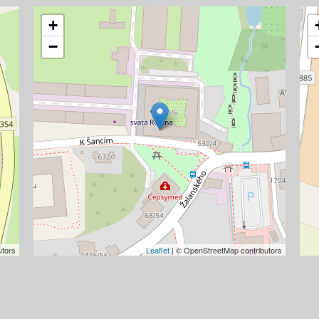
+
−
utors
Leaflet
| © OpenStreetMap contributors