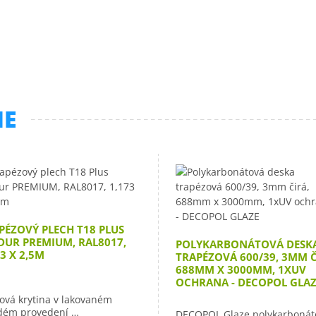
ME
PÉZOVÝ PLECH T18 PLUS
DUR PREMIUM, RAL8017,
POLYKARBONÁTOVÁ DESK
73 X 2,5M
TRAPÉZOVÁ 600/39, 3MM Č
688MM X 3000MM, 1XUV
OCHRANA - DECOPOL GLAZ
ová krytina v lakovaném
dém provedení …
DECOPOL Glaze polykarbonát