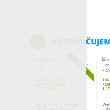
DOPORUČUJE
NOVINKA
TRAPÉZOVÝ PLECH T18 PLUS
TRA
PLADUR PREMIUM, RAL7016,
PLA
1,173 X 2,0M
1,1
Ocelová krytina v lakovaném
Ocel
antracitovém provedení …
hně