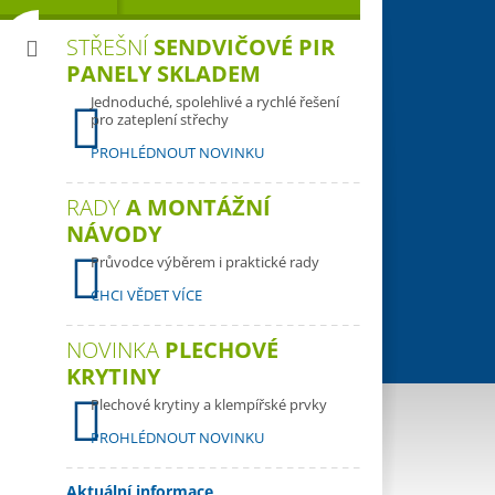
STŘEŠNÍ
SENDVIČOVÉ PIR
PANELY SKLADEM
Jednoduché, spolehlivé a rychlé řešení
pro zateplení střechy
PROHLÉDNOUT NOVINKU
RADY
A MONTÁŽNÍ
NÁVODY
Průvodce výběrem i praktické rady
CHCI VĚDET VÍCE
NOVINKA
PLECHOVÉ
KRYTINY
Plechové krytiny a klempířské prvky
PROHLÉDNOUT NOVINKU
Aktuální informace