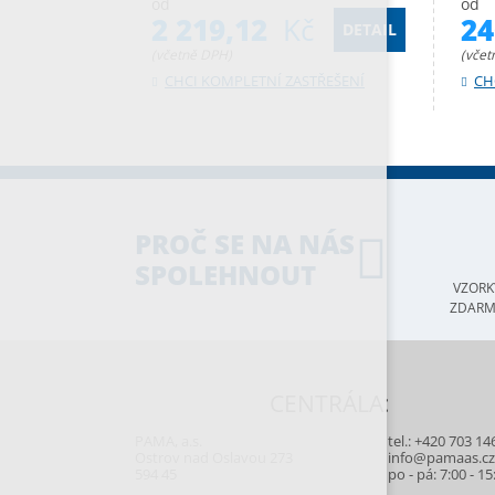
od
od
2 219,12
Kč
2
DETAIL
(včetně DPH)
(včet
CHCI KOMPLETNÍ ZASTŘEŠENÍ
CH
PROČ SE NA NÁS
SPOLEHNOUT
VZORK
ZDAR
CENTRÁLA:
PAMA, a.s.
tel.:
+420 703 14
Ostrov nad Oslavou 273
info@pamaas.c
594 45
po - pá: 7:00 - 15