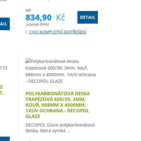
od
834,90
Kč
DETAIL
AIL
(včetně DPH)
CHCI KOMPLETNÍ ZASTŘEŠENÍ
S
7,
POLYKARBONÁTOVÁ DESKA
TRAPÉZOVÁ 600/39, 3MM,
KOUŘ, 688MM X 4000MM,
1XUV OCHRANA - DECOPOL
GLAZE
DECOPOL Glaze polykarbonátová
deska, která vyniká …