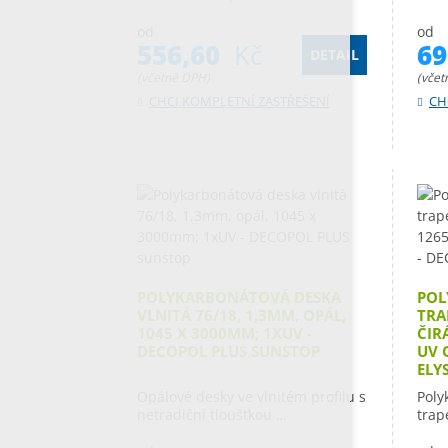
od
od
556,60
Kč
6
DETAIL
(včetně DPH)
(včet
CHCI KOMPLETNÍ ZASTŘEŠENÍ
CH
POLYKARBONÁTOVÁ DESKA
POL
VLNITÁ 76/18, 1,3MM, OPÁL,
TRA
1045 X 3000MM; 1XUV -
ČIR
DECOPOL PLUS SUNSTOP
UV 
ELY
Opálové desky ve vlnitém profilu s
Poly
netradiční tloušťkou …
trap