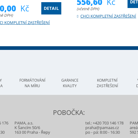
556,60
Kč
DET
40,00
Kč
DETAIL
(včetně DPH)
ně DPH)
CHCI KOMPLETNÍ ZASTŘEŠENÍ
CI KOMPLETNÍ ZASTŘEŠENÍ
Y
FORMÁTOVÁNÍ
GARANCE
KOMPLETNÍ
MA
NA MÍRU
KVALITY
ZASTŘEŠENÍ
POBOČKA:
6 176
PAMA, a.s.
tel.:
+420 703 146 178
PAMA
z
K Šancím 50/6
praha@pamaas.cz
areá
:30
163 00 Praha - Řepy
po - pá: 8:00 - 16:30
592 