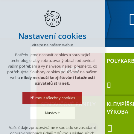
Nastavení cookies
Vítejte na našem webu!
Potřebujeme nastavit cookies a související
POLYKAR
technologie, aby zobrazovaný obsah odpovídal
vašim potřebám a vy na webu nalezli přesně to, co
AKCE
potřebujete. Soubory cookies používané na našem
webu
nikdy neslouží ke zjišťování totožnosti
uživatelů stránek
.
Přijmout všechny cookies
SENDVIČOVÉ PANELY
KLEMPÍŘSK
VÝROBA
Nastavit
Vaše údaje zpracováváme v souladu se zásadami
Technická cookies
ochrany osobních údajů z důvodu následujících