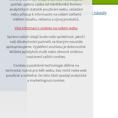
nutná pro provozování webu
potřeb: zpětná vazba od návštěvníků formou
analytických statistik používání webu, ukládání
udržení kontextu stránek (session):
nebo přístup k informacím na vašem zařízení,
případná přihlášení, volby jazyka, apod.
měření obsahu, reklama a vývoj produktů.
Volitelná cookies
Více informací o cookies na našem webu
analytická pro anonymizované
Správci vašich údajů bude naše společnost, jakož i
vyhodnocení návštěvnosti
naši důvěryhodní partneři, se kterými neustále
marketingová cookies (Google)
spolupracujeme. Vyjádření souhlasu je dobrovolné.
Můžete jej kdykoli zrušit nebo obnovit změnou
nastavení vašich cookies.
Více informací o cookies na našem webu
Cookies a podobné technologie dělíme na
technická: nutná pro běh webu, bez nichž nelze web
Přijmout všechny cookies
používat a volitelná. Do této části spadají analytická
a marketingová cookies.
Odmítnout vše