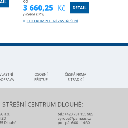
od
AIL
3 660,25
Kč
DETAIL
(včetně DPH)
CHCI KOMPLETNÍ ZASTŘEŠENÍ
VLASTNÍ
OSOBNÍ
ČESKÁ FIRMA
DOPRAVA
PŘÍSTUP
S TRADICÍ
STŘEŠNÍ CENTRUM DLOUHÉ:
, a.s.
tel.:
+420 731 155 985
l ZD
vyroba@pamaas.cz
55 Dlouhé
po - pá: 6:00 - 14:30