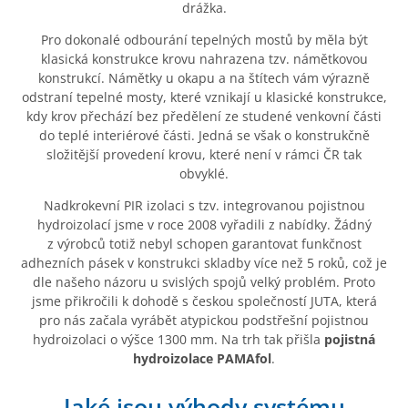
drážka.
Pro dokonalé odbourání tepelných mostů by měla být
klasická konstrukce krovu nahrazena tzv. námětkovou
konstrukcí. Námětky u okapu a na štítech vám výrazně
odstraní tepelné mosty, které vznikají u klasické konstrukce,
kdy krov přechází bez předělení ze studené venkovní části
do teplé interiérové části. Jedná se však o konstrukčně
složitější provedení krovu, které není v rámci ČR tak
obvyklé.
Nadkrokevní PIR izolaci s tzv. integrovanou pojistnou
hydroizolací jsme v roce 2008 vyřadili z nabídky. Žádný
z výrobců totiž nebyl schopen garantovat funkčnost
adhezních pásek v konstrukci skladby více než 5 roků, což je
dle našeho názoru u svislých spojů velký problém. Proto
jsme přikročili k dohodě s českou společností JUTA, která
pro nás začala vyrábět atypickou podstřešní pojistnou
hydroizolaci o výšce 1300 mm. Na trh tak přišla
pojistná
hydroizolace PAMAfol
.
Jaké jsou výhody systému