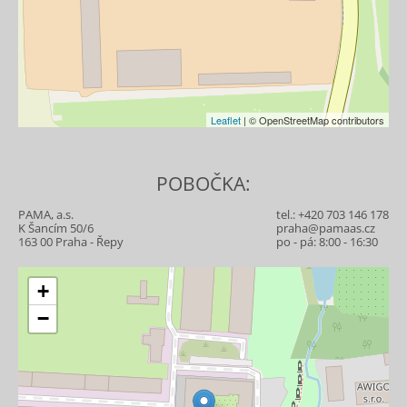
Leaflet
| © OpenStreetMap contributors
POBOČKA:
PAMA, a.s.
tel.:
+420 703 146 178
K Šancím 50/6
praha@pamaas.cz
163 00 Praha - Řepy
po - pá: 8:00 - 16:30
+
−