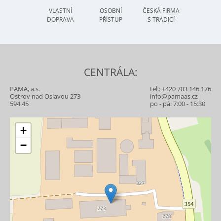
VLASTNÍ
OSOBNÍ
ČESKÁ FIRMA
DOPRAVA
PŘÍSTUP
S TRADICÍ
CENTRÁLA:
PAMA, a.s.
tel.:
+420 703 146 176
Ostrov nad Oslavou 273
info@pamaas.cz
594 45
po - pá: 7:00 - 15:30
+
−