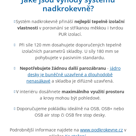
nadkrokevně?
Systém nadkrokevně přináší
nejlepší tepelně izolační
vlastnosti
v porovnání se stříkanou měkkou i tvrdou
PUR izolací.
Při síle 120 mm dosahujete doporučených tepelně
izolačních parametrů skladby. U síly 180 mm se
pohybujete v pasivním standardu.
Nepotřebujete žádnou další parozábranu
-
jádro
desky je buněčně uzavřené a dlouhodobě
nenasákavé
a skladba je difúzně uzavřená.
V interiéru dosáhnete
maximálního využití prostoru
a krovy mohou být pohledové.
Doporučujeme pokládku ideálně na OSB, OSB+ nebo
OSB air stop či OSB fire stop desky.
Podrobnější informace najdete na
www.podkrokevne.cz
v