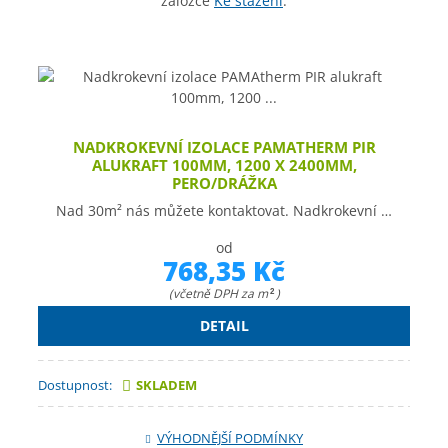
záložce
Ke staže
ní
.
NADKROKEVNÍ IZOLACE PAMATHERM PIR
ALUKRAFT 100MM, 1200 X 2400MM,
PERO/DRÁŽKA
Nad 30m² nás můžete kontaktovat. Nadkrokevní …
od
768,35 Kč
(včetně DPH za m
)
2
DETAIL
Dostupnost:
SKLADEM
VÝHODNĚJŠÍ PODMÍNKY