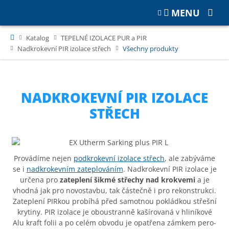
MENU
Katalog
TEPELNÉ IZOLACE PUR a PIR
Nadkrokevní PIR izolace střech
Všechny produkty
NADKROKEVNÍ PIR IZOLACE
STŘECH
Provádíme nejen
podkrokevní izolace střech
, ale zabýváme
se i
nadkrokevním zateplováním
. Nadkrokevní PIR izolace je
určena pro
zateplení šikmé střechy nad krokvemi
a je
vhodná jak pro novostavbu, tak částečně i pro rekonstrukci.
Zateplení PIRkou probíhá před samotnou pokládkou střešní
krytiny. PIR izolace je oboustranně kašírovaná v hliníkové
Alu kraft folii a po celém obvodu je opatřena zámkem pero-