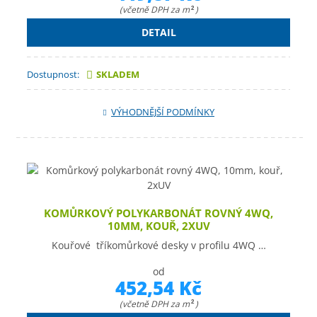
(včetně DPH za m
)
2
DETAIL
Dostupnost:
SKLADEM
VÝHODNĚJŠÍ PODMÍNKY
KOMŮRKOVÝ POLYKARBONÁT ROVNÝ 4WQ,
10MM, KOUŘ, 2XUV
Kouřové tříkomůrkové desky v profilu 4WQ …
od
452,54 Kč
(včetně DPH za m
)
2