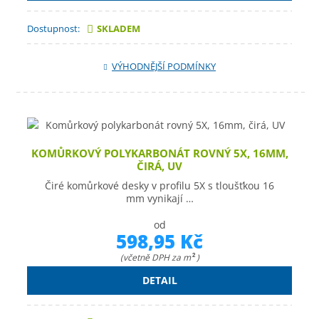
Dostupnost:
SKLADEM
VÝHODNĚJŠÍ PODMÍNKY
KOMŮRKOVÝ POLYKARBONÁT ROVNÝ 5X, 16MM,
ČIRÁ, UV
Čiré komůrkové desky v profilu 5X s tloušťkou 16
mm vynikají …
od
598,95 Kč
(včetně DPH za m
)
2
DETAIL