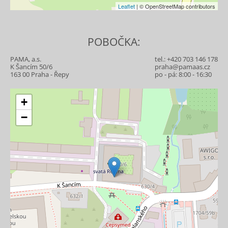
Leaflet
| © OpenStreetMap contributors
POBOČKA:
PAMA, a.s.
tel.:
+420 703 146 178
K Šancím 50/6
praha@pamaas.cz
163 00 Praha - Řepy
po - pá: 8:00 - 16:30
+
−