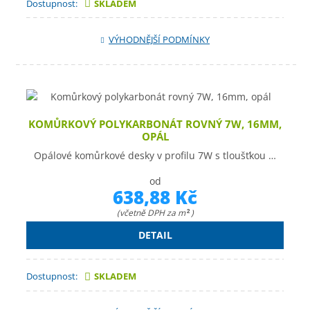
Dostupnost:
SKLADEM
VÝHODNĚJŠÍ PODMÍNKY
KOMŮRKOVÝ POLYKARBONÁT ROVNÝ 7W, 16MM,
OPÁL
Opálové komůrkové desky v profilu 7W s tloušťkou …
od
638,88 Kč
(včetně DPH za m
)
2
DETAIL
Dostupnost:
SKLADEM