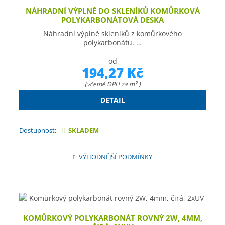
NÁHRADNÍ VÝPLNĚ DO SKLENÍKŮ KOMŮRKOVÁ
POLYKARBONÁTOVÁ DESKA
Náhradní výplně skleníků z komůrkového
polykarbonátu. …
od
194,27 Kč
(včetně DPH za m
)
2
DETAIL
Dostupnost:
SKLADEM
VÝHODNĚJŠÍ PODMÍNKY
KOMŮRKOVÝ POLYKARBONÁT ROVNÝ 2W, 4MM,