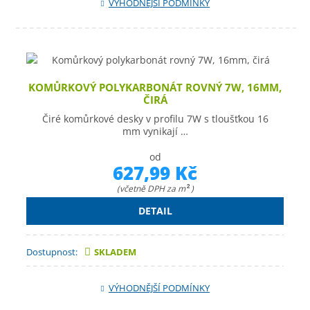
VÝHODNĚJŠÍ PODMÍNKY
KOMŮRKOVÝ POLYKARBONÁT ROVNÝ 7W, 16MM,
ČIRÁ
Čiré komůrkové desky v profilu 7W s tloušťkou 16
mm vynikají …
od
627,99 Kč
(včetně DPH za m
)
2
DETAIL
Dostupnost:
SKLADEM
VÝHODNĚJŠÍ PODMÍNKY