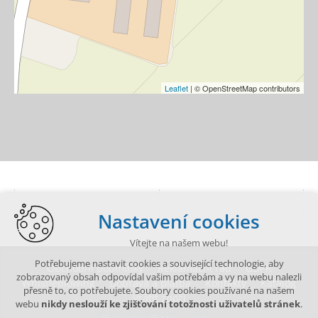
Leaflet
| © OpenStreetMap contributors
Nastavení cookies
Vítejte na našem webu!
Potřebujeme nastavit cookies a související technologie, aby
Obchodní podmínky
Reklamační řád
GDPR
zobrazovaný obsah odpovídal vašim potřebám a vy na webu nalezli
Whistleblowing
Doprava a platba
Kontakty
Katalog
přesně to, co potřebujete. Soubory cookies používané na našem
Vrátit zboží
webu
nikdy neslouží ke zjišťování totožnosti uživatelů stránek
.