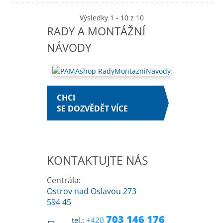
Výsledky 1 - 10 z 10
RADY A MONTÁŽNÍ
NÁVODY
CHCI
SE DOZVĚDĚT VÍCE
KONTAKTUJTE NÁS
Centrála:
Ostrov nad Oslavou 273
594 45
703 146 176
tel.:
+420