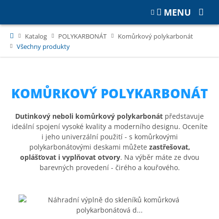
MENU
Katalog
POLYKARBONÁT
Komůrkový polykarbonát
Všechny produkty
KOMŮRKOVÝ POLYKARBONÁT
Dutinkový neboli komůrkový polykarbonát
představuje
ideální spojení vysoké kvality a moderního designu. Oceníte
i jeho univerzální použití - s komůrkovými
polykarbonátovými deskami můžete
zastřešovat,
oplášťovat i vyplňovat otvory
. Na výběr máte ze dvou
barevných provedení - čirého a kouřového.