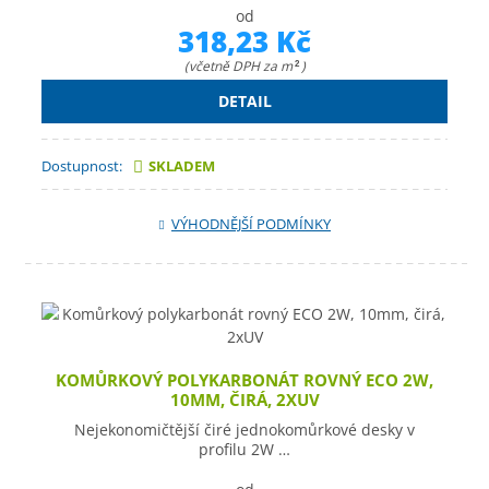
od
318,23 Kč
(včetně DPH za m
)
2
DETAIL
Dostupnost:
SKLADEM
VÝHODNĚJŠÍ PODMÍNKY
KOMŮRKOVÝ POLYKARBONÁT ROVNÝ ECO 2W,
10MM, ČIRÁ, 2XUV
Nejekonomičtější čiré jednokomůrkové desky v
profilu 2W …