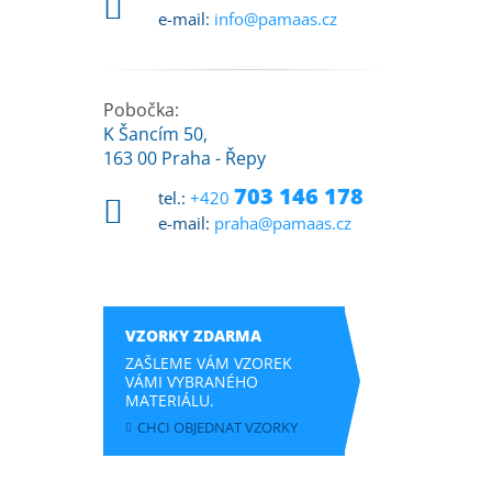
e-mail:
info@pamaas.cz
Pobočka:
K Šancím 50,
163 00 Praha - Řepy
703 146 178
tel.:
+420
e-mail:
praha@pamaas.cz
VZORKY ZDARMA
ZAŠLEME VÁM VZOREK
VÁMI VYBRANÉHO
MATERIÁLU.
CHCI OBJEDNAT VZORKY