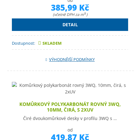
od
385,99 Kč
(včetně DPH za m
)
2
DETAIL
Dostupnost:
SKLADEM
VÝHODNĚJŠÍ PODMÍNKY
KOMŮRKOVÝ POLYKARBONÁT ROVNÝ 3WQ,
10MM, ČIRÁ, S 2XUV
Čiré dvoukomůrkové desky v profilu 3WQ s …
od
419,87 Kč