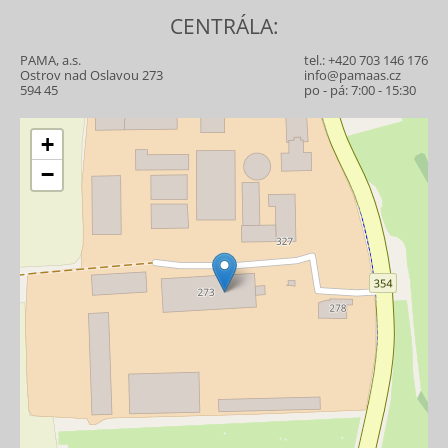
CENTRÁLA:
PAMA, a.s.
tel.:
+420 703 146 176
Ostrov nad Oslavou 273
info@pamaas.cz
594 45
po - pá: 7:00 - 15:30
+
−