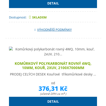
DETAIL
Dostupnost:
SKLADEM
VÝHODNĚJŠÍ PODMÍNKY
KOMŮRKOVÝ POLYKARBONÁT ROVNÝ 4WQ,
10MM, KOUŘ, 2XUV, 2100X7000MM
PRODEJ CELÝCH DESEK Kouřové tříkomůrkové desky …
od
376,31 Kč
(včetně DPH za m
)
2
DETAIL