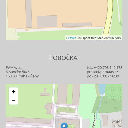
Leaflet
| © OpenStreetMap contributors
POBOČKA:
PAMA, a.s.
tel.:
+420 703 146 178
K Šancím 50/6
praha@pamaas.cz
163 00 Praha - Řepy
po - pá: 8:00 - 16:30
+
−