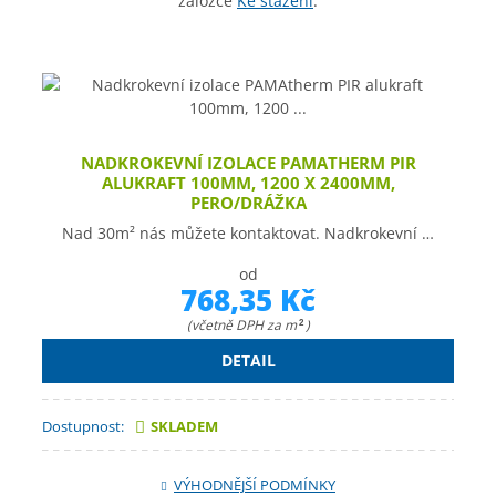
záložce
Ke staže
ní
.
NADKROKEVNÍ IZOLACE PAMATHERM PIR
ALUKRAFT 100MM, 1200 X 2400MM,
PERO/DRÁŽKA
Nad 30m² nás můžete kontaktovat. Nadkrokevní …
od
768,35 Kč
(včetně DPH za m
)
2
DETAIL
Dostupnost:
SKLADEM
VÝHODNĚJŠÍ PODMÍNKY