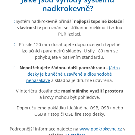
nadkrokevně?
Systém nadkrokevně přináší
nejlepší tepelně izolační
vlastnosti
v porovnání se stříkanou měkkou i tvrdou
PUR izolací.
Při síle 120 mm dosahujete doporučených tepelně
izolačních parametrů skladby. U síly 180 mm se
pohybujete v pasivním standardu.
Nepotřebujete žádnou další parozábranu
-
jádro
desky je buněčně uzavřené a dlouhodobě
nenasákavé
a skladba je difúzně uzavřená.
V interiéru dosáhnete
maximálního využití prostoru
a krovy mohou být pohledové.
Doporučujeme pokládku ideálně na OSB, OSB+ nebo
OSB air stop či OSB fire stop desky.
Podrobnější informace najdete na
www.podkrokevne.cz
v