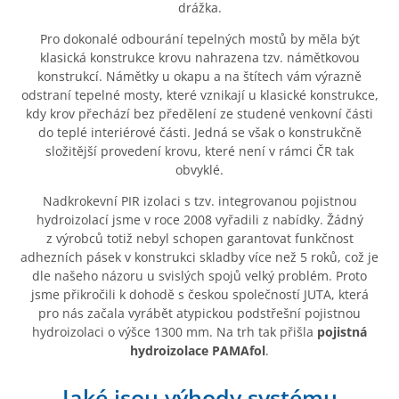
drážka.
Pro dokonalé odbourání tepelných mostů by měla být
klasická konstrukce krovu nahrazena tzv. námětkovou
konstrukcí. Námětky u okapu a na štítech vám výrazně
odstraní tepelné mosty, které vznikají u klasické konstrukce,
kdy krov přechází bez předělení ze studené venkovní části
do teplé interiérové části. Jedná se však o konstrukčně
složitější provedení krovu, které není v rámci ČR tak
obvyklé.
Nadkrokevní PIR izolaci s tzv. integrovanou pojistnou
hydroizolací jsme v roce 2008 vyřadili z nabídky. Žádný
z výrobců totiž nebyl schopen garantovat funkčnost
adhezních pásek v konstrukci skladby více než 5 roků, což je
dle našeho názoru u svislých spojů velký problém. Proto
jsme přikročili k dohodě s českou společností JUTA, která
pro nás začala vyrábět atypickou podstřešní pojistnou
hydroizolaci o výšce 1300 mm. Na trh tak přišla
pojistná
hydroizolace PAMAfol
.
Jaké jsou výhody systému