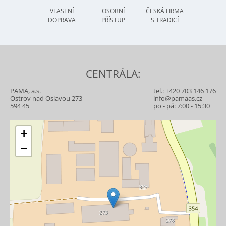
VLASTNÍ
OSOBNÍ
ČESKÁ FIRMA
DOPRAVA
PŘÍSTUP
S TRADICÍ
CENTRÁLA:
PAMA, a.s.
tel.:
+420 703 146 176
Ostrov nad Oslavou 273
info@pamaas.cz
594 45
po - pá: 7:00 - 15:30
+
−