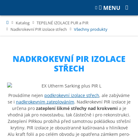
MENU
Katalog
TEPELNÉ IZOLACE PUR a PIR
Nadkrokevní PIR izolace střech
Všechny produkty
NADKROKEVNÍ PIR IZOLACE
STŘECH
Provádíme nejen
podkrokevní izolace střech
, ale zabýváme
se i
nadkrokevním zateplováním
. Nadkrokevní PIR izolace je
určena pro
zateplení šikmé střechy nad krokvemi
a je
vhodná jak pro novostavbu, tak částečně i pro rekonstrukci.
Zateplení PIRkou probíhá před samotnou pokládkou střešní
krytiny. PIR izolace je oboustranně kašírovaná v hliníkové
Alu kraft folii a po celém obvodu je opatřena zámkem pero-