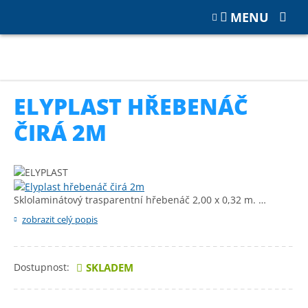
MENU
Katalog
PŘÍSLUŠENSTVÍ
Klempířské prvky, hřebenáče
Elyplast hřebenáč čirá 2m
ELYPLAST HŘEBENÁČ
ČIRÁ 2M
Sklolaminátový trasparentní hřebenáč 2,00 x 0,32 m. …
zobrazit celý popis
Dostupnost:
SKLADEM