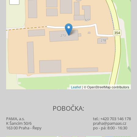
Leaflet
| © OpenStreetMap contributors
POBOČKA:
PAMA, a.s.
tel.:
+420 703 146 178
K Šancím 50/6
praha@pamaas.cz
163 00 Praha - Řepy
po - pá: 8:00 - 16:30