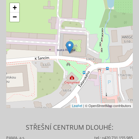
+
−
Leaflet
| © OpenStreetMap contributors
STŘEŠNÍ CENTRUM DLOUHÉ:
PAMA, a.s.
tel.:
+420 731 155 985