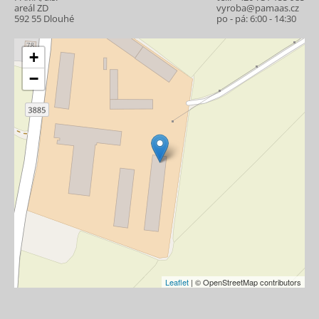
areál ZD
vyroba@pamaas.cz
592 55 Dlouhé
po - pá: 6:00 - 14:30
+
−
Leaflet
| © OpenStreetMap contributors