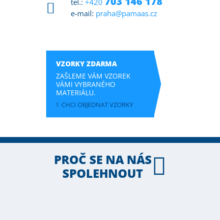
703 146 178
tel.:
+420
e-mail:
praha@pamaas.cz
VZORKY ZDARMA
ZAŠLEME VÁM VZOREK
VÁMI VYBRANÉHO
MATERIÁLU.
CHCI OBJEDNAT VZORKY
PROČ SE NA NÁS
SPOLEHNOUT