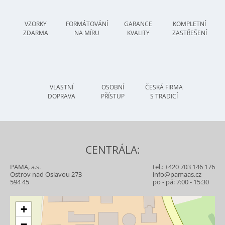
VZORKY
FORMÁTOVÁNÍ
GARANCE
KOMPLETNÍ
ZDARMA
NA MÍRU
KVALITY
ZASTŘEŠENÍ
VLASTNÍ
OSOBNÍ
ČESKÁ FIRMA
DOPRAVA
PŘÍSTUP
S TRADICÍ
CENTRÁLA:
PAMA, a.s.
tel.:
+420 703 146 176
Ostrov nad Oslavou 273
info@pamaas.cz
594 45
po - pá: 7:00 - 15:30
+
−