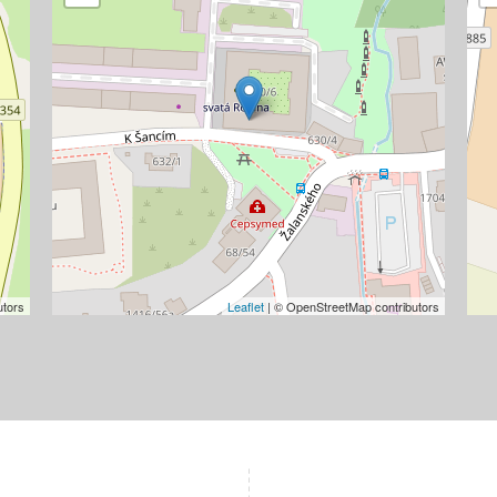
utors
Leaflet
| © OpenStreetMap contributors