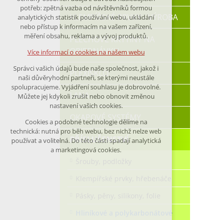
nutná pro provozování webu
potřeb: zpětná vazba od návštěvníků formou
KLEMPÍŘSKÉ PRVKY - VÝROBA
analytických statistik používání webu, ukládání
udržení kontextu stránek (session):
nebo přístup k informacím na vašem zařízení,
případná přihlášení, volby jazyka, apod.
měření obsahu, reklama a vývoj produktů.
PLECHOVÉ KRYTINY NA
OBJEDNÁVKU
Volitelná cookies
Více informací o cookies na našem webu
analytická pro anonymizované
Správci vašich údajů bude naše společnost, jakož i
vyhodnocení návštěvnosti
PLEXISKLO
naši důvěryhodní partneři, se kterými neustále
marketingová cookies (Google)
spolupracujeme. Vyjádření souhlasu je dobrovolné.
LANA
Můžete jej kdykoli zrušit nebo obnovit změnou
nastavení vašich cookies.
Více informací o cookies na našem webu
OKAPOVÉ SYSTÉMY
Cookies a podobné technologie dělíme na
technická: nutná pro běh webu, bez nichž nelze web
Přijmout všechny cookies
PŘÍSLUŠENSTVÍ
používat a volitelná. Do této části spadají analytická
a marketingová cookies.
Šrouby, podložky
Odmítnout vše
Klempířské prvky, hřebenáče
Pásky, pěny, silikony, folie
Hliníkové a polykarbonátové