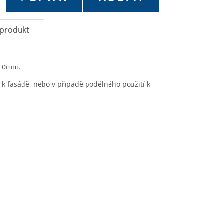
 produkt
l 10mm.
 k fasádě, nebo v případě podélného použití k