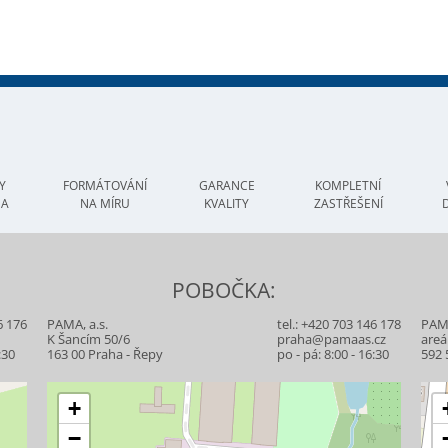
Y
FORMÁTOVÁNÍ
GARANCE
KOMPLETNÍ
MA
NA MÍRU
KVALITY
ZASTŘEŠENÍ
POBOČKA:
6 176
PAMA, a.s.
tel.:
+420 703 146 178
PAMA
z
K Šancím 50/6
praha@pamaas.cz
areá
:30
163 00 Praha - Řepy
po - pá: 8:00 - 16:30
592 
+
−