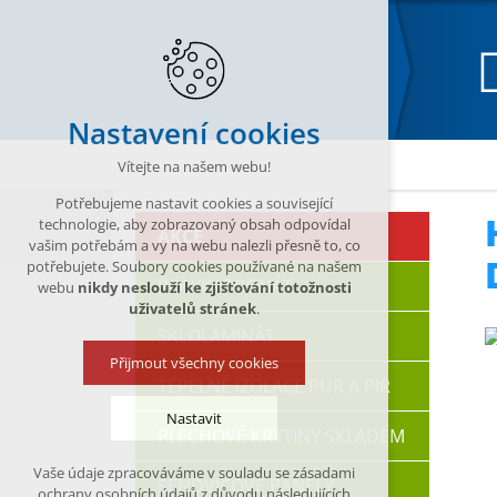
Nastavení cookies
Katalog
PŘÍSLUŠENSTVÍ
Hliníkové a polyka
Vítejte na našem webu!
Potřebujeme nastavit cookies a související
technologie, aby zobrazovaný obsah odpovídal
AKCE
vašim potřebám a vy na webu nalezli přesně to, co
potřebujete. Soubory cookies používané na našem
POLYKARBONÁT
webu
nikdy neslouží ke zjišťování totožnosti
uživatelů stránek
.
SKLOLAMINÁT
Přijmout všechny cookies
TEPELNÉ IZOLACE PUR A PIR
Nastavit
PLECHOVÉ KRYTINY SKLADEM
Vaše údaje zpracováváme v souladu se zásadami
SENDVIČOVÉ PANELY
Technická cookies
ochrany osobních údajů z důvodu následujících