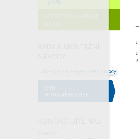
profily
DOPRODEJ A LIKVIDACE
SKLADŮ
U
RADY A MONTÁŽNÍ
U
NÁVODY
u
CHCI
SE DOZVĚDĚT VÍCE
KONTAKTUJTE NÁS
Centrála: