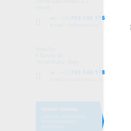
Ostrov nad Oslavou 273
594 45
703 146 176
tel.:
+420
e-mail:
info@pamaas.cz
Pobočka:
K Šancím 50,
163 00 Praha - Řepy
703 146 178
tel.:
+420
e-mail:
praha@pamaas.cz
VZORKY ZDARMA
ZAŠLEME VÁM VZOREK
VÁMI VYBRANÉHO
MATERIÁLU.