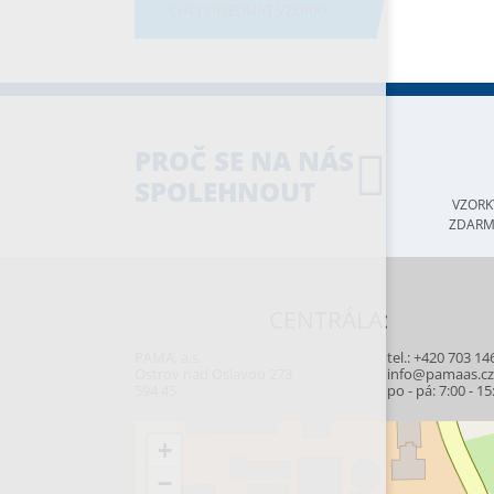
CHCI OBJEDNAT VZORKY
PROČ SE NA NÁS
SPOLEHNOUT
VZORK
ZDAR
CENTRÁLA:
PAMA, a.s.
tel.:
+420 703 14
Ostrov nad Oslavou 273
info@pamaas.c
594 45
po - pá: 7:00 - 15
+
−