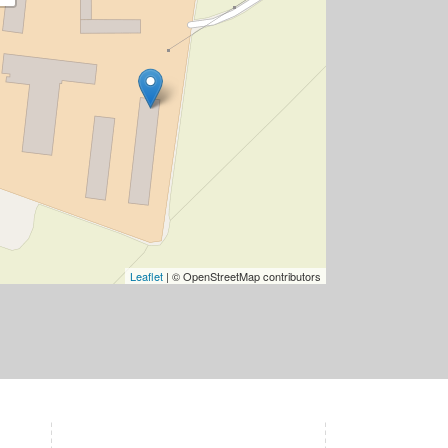
Leaflet
| © OpenStreetMap contributors