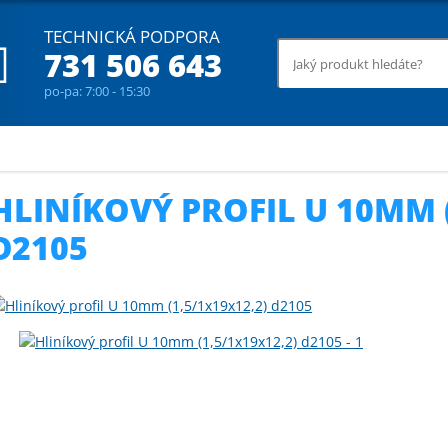
TECHNICKÁ PODPORA
731 506 643
po-pa: 7:00 - 15:30
rbonátové profily
Hliníkový profil U 10mm (1,5/1x19x12,2) d2105
HLINÍKOVÝ PROFIL U 10MM (
D2105