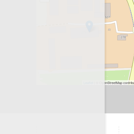
Leaflet
| © OpenStreetMap contrib