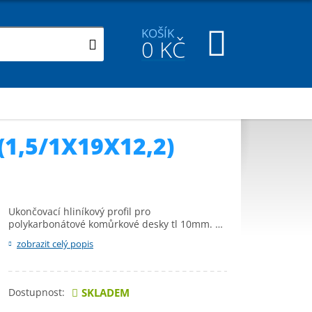
KOŠÍK
0
KČ
1,5/1X19X12,2)
Ukončovací hliníkový profil pro
polykarbonátové komůrkové desky tl 10mm. …
zobrazit celý popis
Dostupnost:
SKLADEM