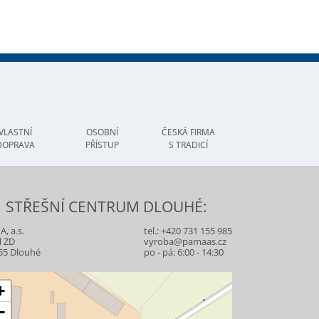
VLASTNÍ
OSOBNÍ
ČESKÁ FIRMA
DOPRAVA
PŘÍSTUP
S TRADICÍ
STŘEŠNÍ CENTRUM DLOUHÉ:
, a.s.
tel.:
+420 731 155 985
l ZD
vyroba@pamaas.cz
55 Dlouhé
po - pá: 6:00 - 14:30
+
−