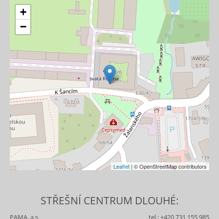
+
−
Leaflet
| © OpenStreetMap contributors
STŘEŠNÍ CENTRUM DLOUHÉ:
PAMA, a.s.
tel.:
+420 731 155 985