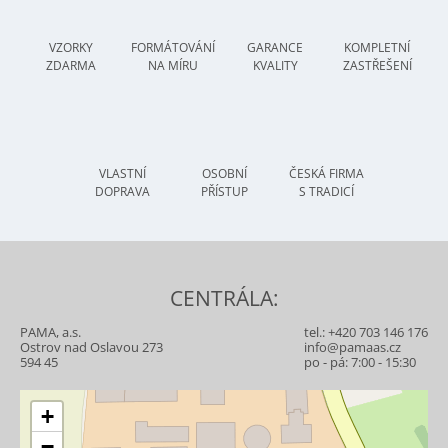
VZORKY
FORMÁTOVÁNÍ
GARANCE
KOMPLETNÍ
ZDARMA
NA MÍRU
KVALITY
ZASTŘEŠENÍ
VLASTNÍ
OSOBNÍ
ČESKÁ FIRMA
DOPRAVA
PŘÍSTUP
S TRADICÍ
CENTRÁLA:
PAMA, a.s.
tel.:
+420 703 146 176
Ostrov nad Oslavou 273
info@pamaas.cz
594 45
po - pá: 7:00 - 15:30
+
−