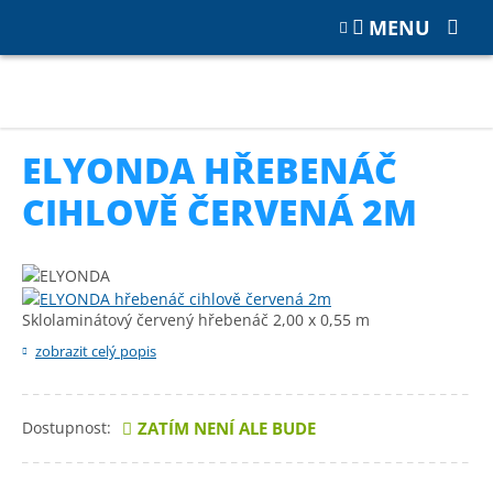
MENU
Katalog
PŘÍSLUŠENSTVÍ
Klempířské prvky, hřebenáče
ELYONDA hřebenáč cihlově červená 2m
ELYONDA HŘEBENÁČ
CIHLOVĚ ČERVENÁ 2M
Sklolaminátový červený hřebenáč 2,00 x 0,55 m
zobrazit celý popis
Dostupnost:
ZATÍM NENÍ ALE BUDE