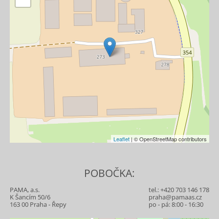
Leaflet
| © OpenStreetMap contributors
POBOČKA:
PAMA, a.s.
tel.:
+420 703 146 178
K Šancím 50/6
praha@pamaas.cz
163 00 Praha - Řepy
po - pá: 8:00 - 16:30