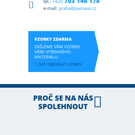
703 146 178
tel.:
+420
e-mail:
praha@pamaas.cz
VZORKY ZDARMA
ZAŠLEME VÁM VZOREK
VÁMI VYBRANÉHO
MATERIÁLU.
CHCI OBJEDNAT VZORKY
PROČ SE NA NÁS
SPOLEHNOUT