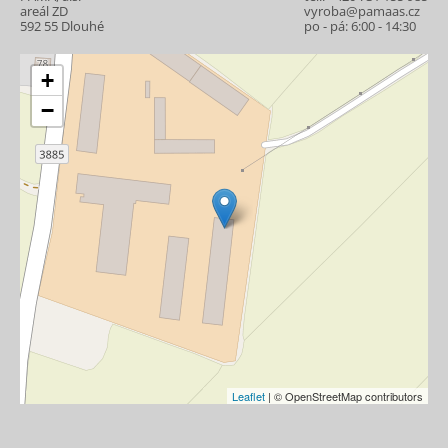
areál ZD
vyroba@pamaas.cz
592 55 Dlouhé
po - pá: 6:00 - 14:30
+
−
Leaflet
| © OpenStreetMap contributors