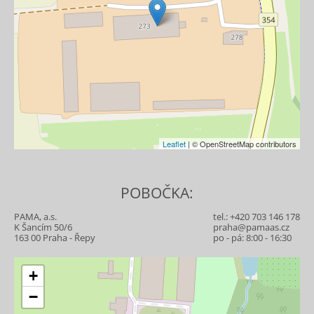
Leaflet
| © OpenStreetMap contributors
POBOČKA:
PAMA, a.s.
tel.:
+420 703 146 178
K Šancím 50/6
praha@pamaas.cz
163 00 Praha - Řepy
po - pá: 8:00 - 16:30
+
−