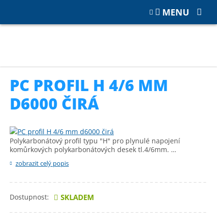
MENU
Katalog
PŘÍSLUŠENSTVÍ
Hliníkové a polykarbonátové profily
PC profil H 4/6 mm d6000 čirá
PC PROFIL H 4/6 MM
D6000 ČIRÁ
Polykarbonátový profil typu "H" pro plynulé napojení
komůrkových polykarbonátových desek tl.4/6mm. …
zobrazit celý popis
Dostupnost:
SKLADEM