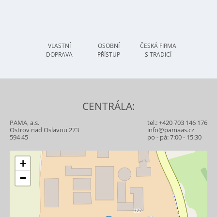
VLASTNÍ
OSOBNÍ
ČESKÁ FIRMA
DOPRAVA
PŘÍSTUP
S TRADICÍ
CENTRÁLA:
PAMA, a.s.
tel.:
+420 703 146 176
Ostrov nad Oslavou 273
info@pamaas.cz
594 45
po - pá: 7:00 - 15:30
+
−