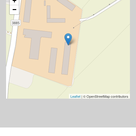
+
−
Leaflet
| © OpenStreetMap contributors