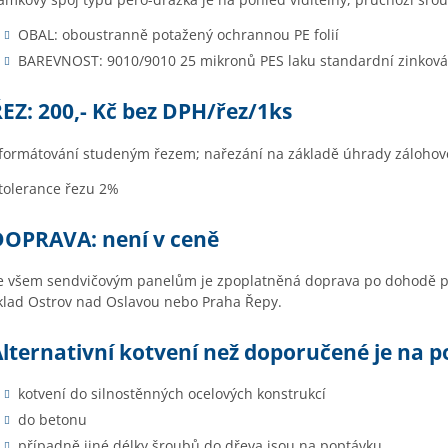
OBAL: oboustranně potažený ochrannou PE folií
BAREVNOST: 9010/9010 25 mikronů PES laku standardní zinková
EZ: 200,- Kč bez DPH/řez/1ks
 formátování studeným řezem; nařezání na základě úhrady zálohové
 tolerance řezu 2%
DOPRAVA: není v ceně
e všem sendvičovým panelům je zpoplatněná doprava po dohodě p
klad Ostrov nad Oslavou nebo Praha Řepy.
lternativní kotvení než doporučené je na 
kotvení do silnostěnných ocelových konstrukcí
do betonu
případně jiné délky šroubů do dřeva jsou na poptávku