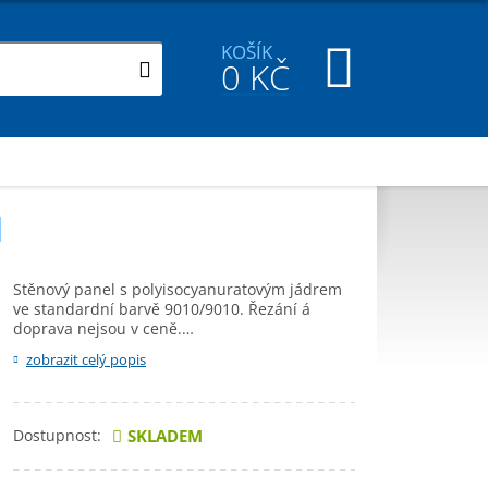
KOŠÍK
0
KČ
M
Stěnový panel s polyisocyanuratovým jádrem
ve standardní barvě 9010/9010. Řezání á
doprava nejsou v ceně.…
zobrazit celý popis
Dostupnost:
SKLADEM