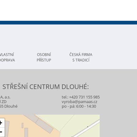
VLASTNÍ
OSOBNÍ
ČESKÁ FIRMA
DOPRAVA
PŘÍSTUP
S TRADICÍ
STŘEŠNÍ CENTRUM DLOUHÉ:
, a.s.
tel.:
+420 731 155 985
l ZD
vyroba@pamaas.cz
55 Dlouhé
po - pá: 6:00 - 14:30
+
−