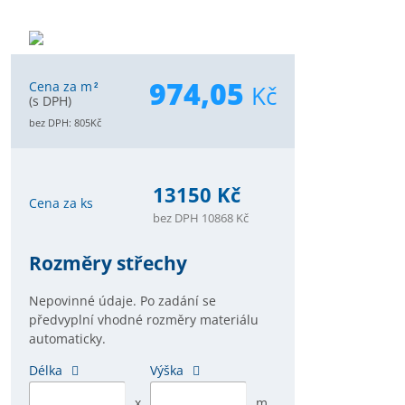
974,05
Cena za m
Kč
2
(s DPH)
bez DPH:
805
Kč
13150 Kč
Cena za ks
bez DPH 10868 Kč
Rozměry střechy
Nepovinné údaje. Po zadání se
předvyplní vhodné rozměry materiálu
automaticky.
Délka
Výška
x
m