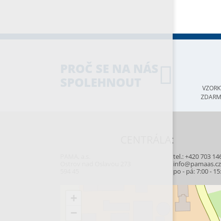
PROČ SE NA NÁS
SPOLEHNOUT
VZORK
ZDAR
CENTRÁLA:
PAMA, a.s.
tel.:
+420 703 14
Ostrov nad Oslavou 273
info@pamaas.c
594 45
po - pá: 7:00 - 15
+
−