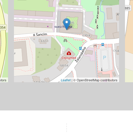
utors
Leaflet
| © OpenStreetMap contributors