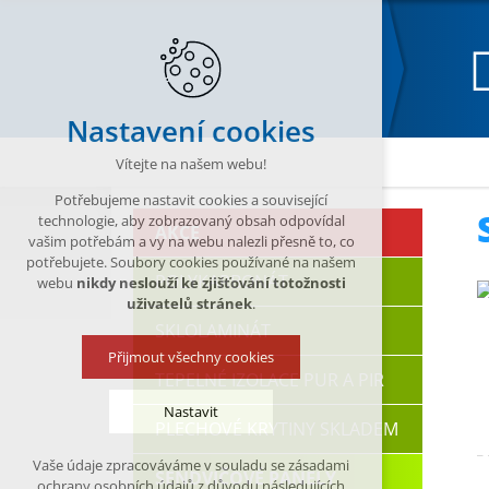
Nastavení cookies
Katalog
SENDVIČOVÉ PANELY
Stěnové send
Vítejte na našem webu!
Potřebujeme nastavit cookies a související
technologie, aby zobrazovaný obsah odpovídal
AKCE
vašim potřebám a vy na webu nalezli přesně to, co
potřebujete. Soubory cookies používané na našem
POLYKARBONÁT
webu
nikdy neslouží ke zjišťování totožnosti
uživatelů stránek
.
SKLOLAMINÁT
Přijmout všechny cookies
TEPELNÉ IZOLACE PUR A PIR
Nastavit
PLECHOVÉ KRYTINY SKLADEM
Vaše údaje zpracováváme v souladu se zásadami
SENDVIČOVÉ PANELY
Technická cookies
ochrany osobních údajů z důvodu následujících