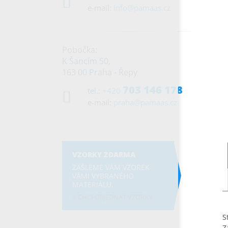
e-mail:
info@pamaas.cz
Pobočka:
K Šancím 50,
163 00 Praha - Řepy
703 146 178
tel.:
+420
e-mail:
praha@pamaas.cz
VZORKY ZDARMA
ZAŠLEME VÁM VZOREK
VÁMI VYBRANÉHO
MATERIÁLU.
CHCI OBJEDNAT VZORKY
S
Z