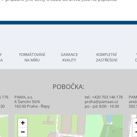
Y
FORMÁTOVÁNÍ
GARANCE
KOMPLETNÍ
MA
NA MÍRU
KVALITY
ZASTŘEŠENÍ
POBOČKA:
6 176
PAMA, a.s.
tel.:
+420 703 146 178
PAMA
z
K Šancím 50/6
praha@pamaas.cz
areá
:30
163 00 Praha - Řepy
po - pá: 8:00 - 16:30
592 
+
−