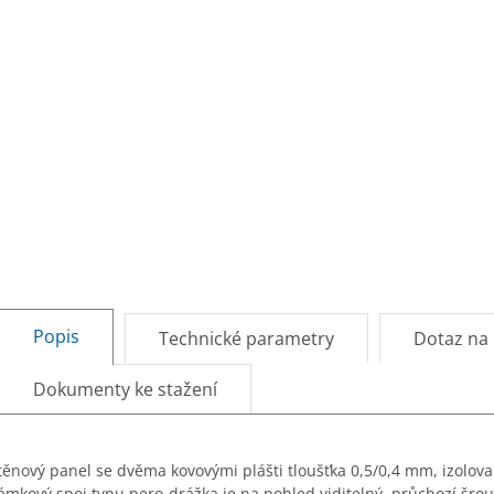
Popis
Technické parametry
Dotaz na
Dokumenty ke stažení
těnový panel se dvěma kovovými plášti tloušťka 0,5/0,4 mm, izolov
ámkový spoj typu pero-drážka je na pohled viditelný, průchozí šro