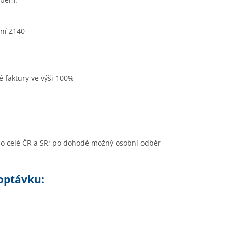
ní Z140
 faktury ve výši 100%
o celé ČR a SR; po dohodě možný osobní odběr
poptávku: