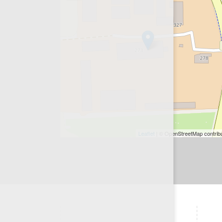
Leaflet
| © OpenStreetMap contrib