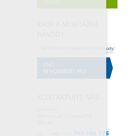
SKLADŮ
RADY A MONTÁŽNÍ
NÁVODY
CHCI
SE DOZVĚDĚT VÍCE
KONTAKTUJTE NÁS
Centrála:
Ostrov nad Oslavou 273
594 45
703 146 176
tel.:
+420