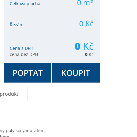
0
m
2
Celková plocha
0
Kč
Řezání
0
Kč
Cena s DPH
cena bez DPH
0
Kč
POPTAT
KOUPIT
 produkt
aný polyisocyanuratem.
ubem.