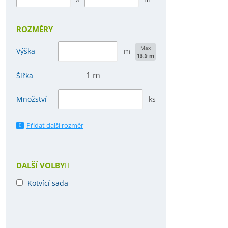
ROZMĚRY
Max
Výška
m
13,5 m
1 m
Šířka
Množství
ks
Přidat další rozměr
DALŠÍ VOLBY
Kotvící sada