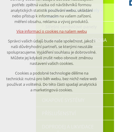
nutná pro provozování webu
potřeb: zpětná vazba od návštěvníků formou
Stěnové sendvičové panely -
analytických statistik používání webu, ukládání
udržení kontextu stránek (session):
nebo přístup k informacím na vašem zařízení,
řezané
případná přihlášení, volby jazyka, apod.
měření obsahu, reklama a vývoj produktů.
Střešní sendvičové panely
Volitelná cookies
Více informací o cookies na našem webu
analytická pro anonymizované
KLEMPÍŘSKÉ PRVKY - VÝROBA
Správci vašich údajů bude naše společnost, jakož i
vyhodnocení návštěvnosti
naši důvěryhodní partneři, se kterými neustále
marketingová cookies (Google)
spolupracujeme. Vyjádření souhlasu je dobrovolné.
PLECHOVÉ KRYTINY NA
Můžete jej kdykoli zrušit nebo obnovit změnou
OBJEDNÁVKU
nastavení vašich cookies.
Více informací o cookies na našem webu
PLEXISKLO
Cookies a podobné technologie dělíme na
technická: nutná pro běh webu, bez nichž nelze web
Přijmout všechny cookies
používat a volitelná. Do této části spadají analytická
LANA
a marketingová cookies.
Odmítnout vše
OKAPOVÉ SYSTÉMY
PŘÍSLUŠENSTVÍ
DOPRODEJ A LIKVIDACE