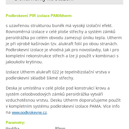
Podkrokevní PIR izolace PAMAtherm
s uzavřenou strukturou buněk má vysoký izolační efekt.
Rovnoměrná izolace v celé ploše střechy a systém zámků
pero/drážka po celém obvodu zamezují úniku tepla. Utherm
je při výrobě kašírován tzv. alukraft folií po obou stranách.
Podkrokevní izolace je vhodná jak pro novostavby, tak i pro
kompletní rekonstrukce střech a lze ji použít v kombinaci s
jakoukoliv krytinou.
Izolace Utherm alukraft 022 je tepelněizolační vrstva v
podkrokevní skladbě šikmé střechy.
Deska je umístěna v celé ploše pod konstrukcí krovu a
systém celoobvodových zámků pero/drážka vytváří
vzduchotěsnou vrstvu. Desku Utherm doporučujeme použít
v kompletním systému podkrokevní izolace PAMA. Více info
na
www.podkrokevne.cz
.
Parametry:
tloušťka 80mm