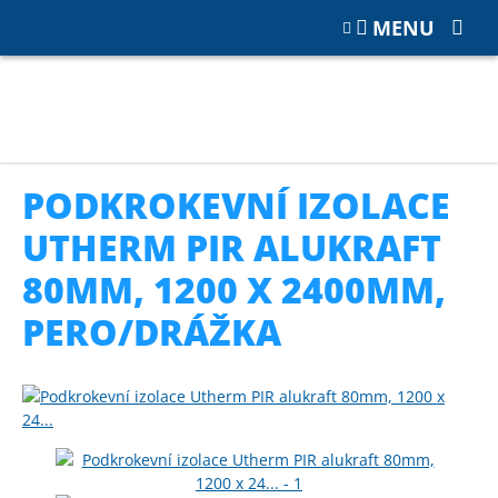
MENU
Katalog
TEPELNÉ IZOLACE PUR a PIR
Podkrokevní PIR izolace
Podkrokevní izolace Utherm PIR alukraft 80mm, 1200 x 2400mm,
pero/drážka
PODKROKEVNÍ IZOLACE
UTHERM PIR ALUKRAFT
80MM, 1200 X 2400MM,
PERO/DRÁŽKA