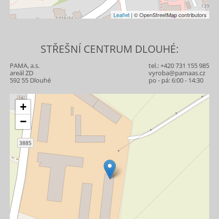
Leaflet
| © OpenStreetMap contributors
STŘEŠNÍ CENTRUM DLOUHÉ:
PAMA, a.s.
tel.:
+420 731 155 985
areál ZD
vyroba@pamaas.cz
592 55 Dlouhé
po - pá: 6:00 - 14:30
+
−