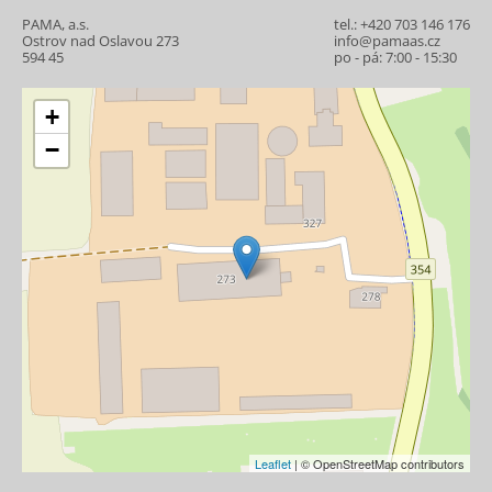
PAMA, a.s.
tel.:
+420 703 146 176
Ostrov nad Oslavou 273
info@pamaas.cz
594 45
po - pá: 7:00 - 15:30
+
−
Leaflet
| © OpenStreetMap contributors