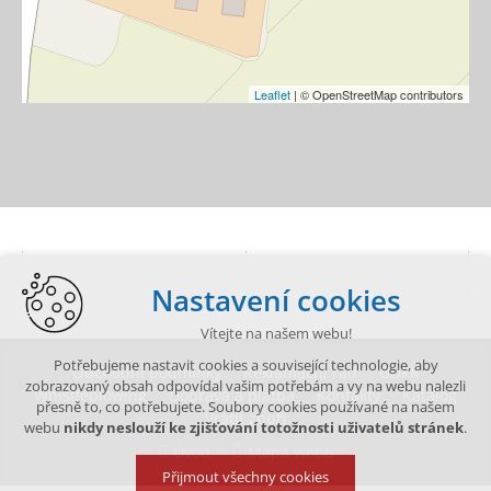
Leaflet
| © OpenStreetMap contributors
Nastavení cookies
Vítejte na našem webu!
Potřebujeme nastavit cookies a související technologie, aby
Obchodní podmínky
Reklamační řád
GDPR
zobrazovaný obsah odpovídal vašim potřebám a vy na webu nalezli
Whistleblowing
Doprava a platba
Kontakty
Katalog
přesně to, co potřebujete. Soubory cookies používané na našem
Vrátit zboží
webu
nikdy neslouží ke zjišťování totožnosti uživatelů stránek
.
Úvod
Mapa webu
Přijmout všechny cookies