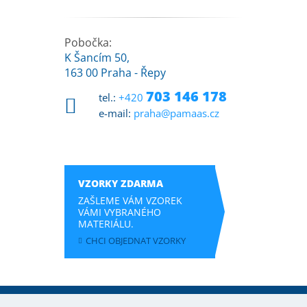
Pobočka:
K Šancím 50,
163 00 Praha - Řepy
703 146 178
tel.:
+420
e-mail:
praha@pamaas.cz
VZORKY ZDARMA
ZAŠLEME VÁM VZOREK
VÁMI VYBRANÉHO
MATERIÁLU.
CHCI OBJEDNAT VZORKY