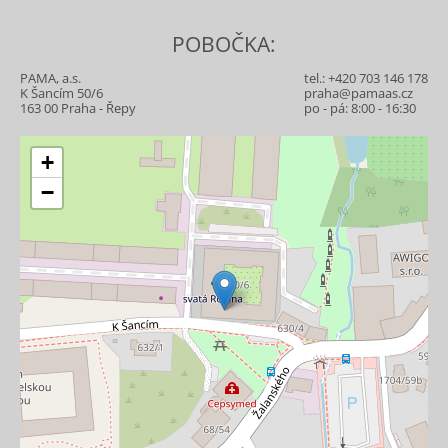
POBOČKA:
PAMA, a.s.
tel.:
+420 703 146 178
K Šancím 50/6
praha@pamaas.cz
163 00 Praha - Řepy
po - pá: 8:00 - 16:30
+
−