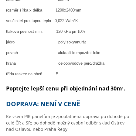
rozměr šířka x délka 1200x2400mm
součinitel prostupou tepla 0,022 W/m*K
tlaková pevnost min. 120 kPa při 10%
jádro polyisokyanurát
povrch alukraft kompozitní folie
hrana celoobvodově pero/drážka
třída reakce na oheň E
Poptejte lepší cenu při objednání nad 30m
.
2
DOPRAVA: NENÍ V CENĚ
Ke všem PIR panelům je zpoplatněná doprava po dohodě po
celé ČR a SR; po dohodě možný osobní odběr sklad Ostrov
nad Oslavou nebo Praha Řepy.