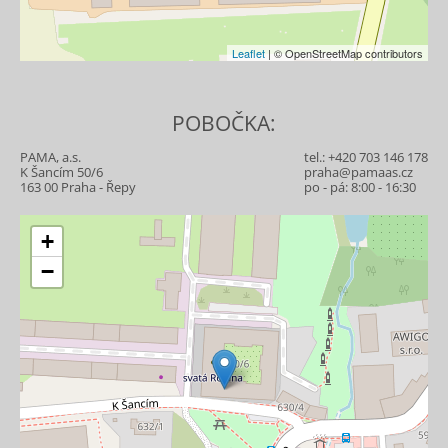
Leaflet
| © OpenStreetMap contributors
POBOČKA:
PAMA, a.s.
tel.:
+420 703 146 178
K Šancím 50/6
praha@pamaas.cz
163 00 Praha - Řepy
po - pá: 8:00 - 16:30
+
−