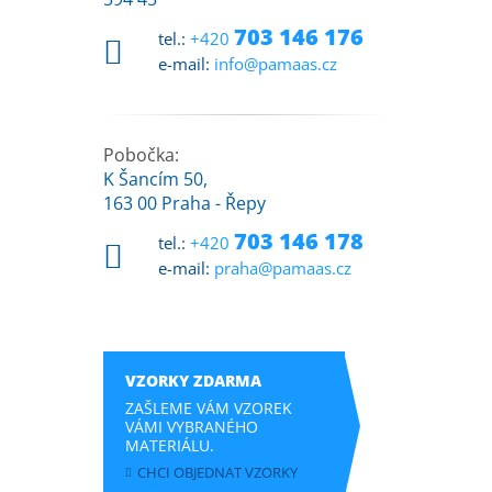
703 146 176
tel.:
+420
e-mail:
info@pamaas.cz
Pobočka:
K Šancím 50,
163 00 Praha - Řepy
703 146 178
tel.:
+420
e-mail:
praha@pamaas.cz
VZORKY ZDARMA
ZAŠLEME VÁM VZOREK
VÁMI VYBRANÉHO
MATERIÁLU.
CHCI OBJEDNAT VZORKY