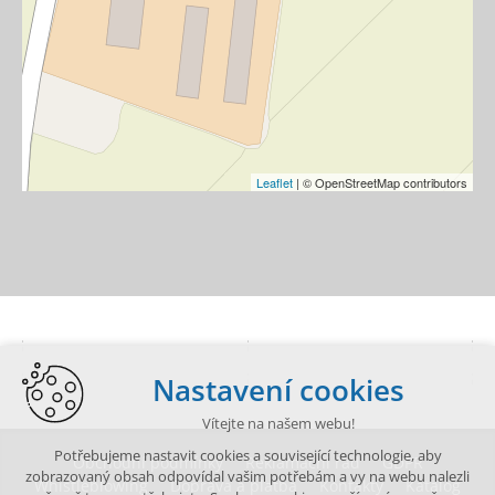
Leaflet
| © OpenStreetMap contributors
Nastavení cookies
Vítejte na našem webu!
Potřebujeme nastavit cookies a související technologie, aby
Obchodní podmínky
Reklamační řád
GDPR
zobrazovaný obsah odpovídal vašim potřebám a vy na webu nalezli
Whistleblowing
Doprava a platba
Kontakty
Katalog