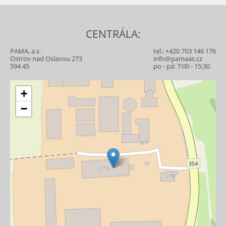
CENTRÁLA:
PAMA, a.s.
tel.:
+420 703 146 176
Ostrov nad Oslavou 273
info@pamaas.cz
594 45
po - pá: 7:00 - 15:30
+
−