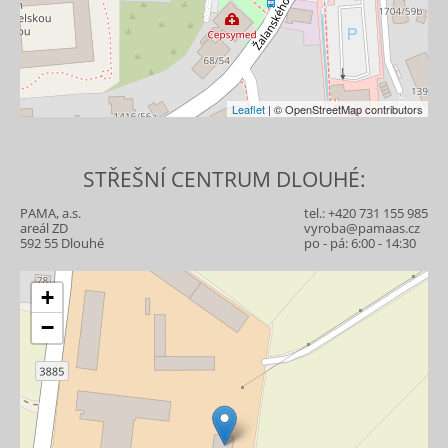
Leaflet
| © OpenStreetMap contributors
STŘEŠNÍ CENTRUM DLOUHÉ:
PAMA, a.s.
tel.:
+420 731 155 985
areál ZD
vyroba@pamaas.cz
592 55 Dlouhé
po - pá: 6:00 - 14:30
+
−