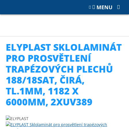
MENU
Katalog
SKLOLAMINÁT
Prosvětlení plechů
ELYPLAST Sklolaminát pro prosvětlení trapézových plechů
188/18SAT, čirá, tl.1mm, 1182 x 6000mm, 2xUV389
ELYPLAST SKLOLAMINÁT
PRO PROSVĚTLENÍ
TRAPÉZOVÝCH PLECHŮ
188/18SAT, ČIRÁ,
TL.1MM, 1182 X
6000MM, 2XUV389