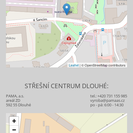
Leaflet
| © OpenStreetMap contributors
STŘEŠNÍ CENTRUM DLOUHÉ:
PAMA, a.s.
tel.:
+420 731 155 985
areál ZD
vyroba@pamaas.cz
592 55 Dlouhé
po - pá: 6:00 - 14:30
+
−