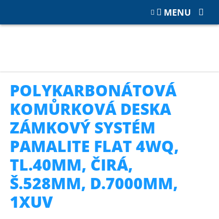
MENU
Katalog
POLYKARBONÁT
Polykarbonátové zámkové desky
Polykarbonátová komůrková deska zámkový systém PAMAlite
flat 4WQ, tl.40mm, čirá, š.528mm, d.7000mm, 1xUV
POLYKARBONÁTOVÁ
KOMŮRKOVÁ DESKA
ZÁMKOVÝ SYSTÉM
PAMALITE FLAT 4WQ,
TL.40MM, ČIRÁ,
Š.528MM, D.7000MM,
1XUV