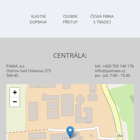
VLASTNÍ
OSOBNÍ
ČESKÁ FIRMA
DOPRAVA
PŘÍSTUP
S TRADICÍ
CENTRÁLA:
PAMA, a.s.
tel.:
+420 703 146 176
Ostrov nad Oslavou 273
info@pamaas.cz
594 45
po - pá: 7:00 - 15:30
+
−