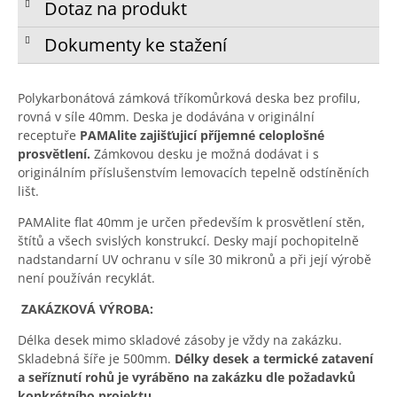
Dotaz na produkt
Dokumenty ke stažení
Polykarbonátová zámková tříkomůrková deska bez profilu,
rovná v síle 40mm. Deska je dodávána v originální
receptuře
PAMAlite zajišťujicí příjemné celoplošné
prosvětlení.
Zámkovou desku je možná dodávat i s
originálním příslušenstvím lemovacích tepelně odstíněních
lišt.
PAMAlite flat 40mm je určen především k prosvětlení stěn,
štítů a všech svislých konstrukcí. Desky mají pochopitelně
nadstandarní UV ochranu v síle 30 mikronů a při její výrobě
není používán recyklát.
ZAKÁZKOVÁ VÝROBA:
Délka desek mimo skladové zásoby je vždy na zakázku.
Skladebná šíře je 500mm.
Délky desek a termické zatavení
a seříznutí rohů je vyráběno na zakázku dle požadavků
konkrétního projektu.