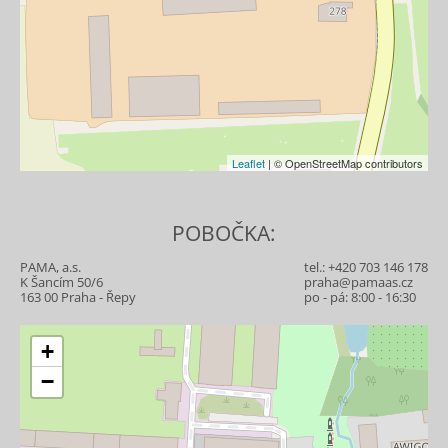
Leaflet
| © OpenStreetMap contributors
POBOČKA:
PAMA, a.s.
tel.:
+420 703 146 178
K Šancím 50/6
praha@pamaas.cz
163 00 Praha - Řepy
po - pá: 8:00 - 16:30
+
−