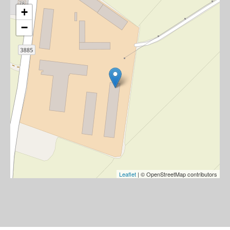
+
−
Leaflet
| © OpenStreetMap contributors