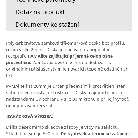
Dotaz na produkt
Dokumenty ke stažení
Polykarbonátová zámková tříkomůrková deska bez profilu,
rovná v síle 20mm. Deska je dodávána v originální
receptuře
PAMAlite zajišťujicí příjemné celoplošné
prosvětlení.
Zámkovou desku je možná dodávat i s
originálním příslušenstvím lemovacích tepelně odstíněních
lišt.
PAMAlite flat 20mm je určen především k prosvětlení stěn,
štítů a všech svislých konstrukcí. Desky mají pochopitelně
nadstandarní UV ochranu v síle 30 mikronů a při její výrobě
není používán recyklát.
ZAKÁZKOVÁ VÝROBA:
Délka desek mimo skladové zásoby je vždy na zakázku.
Skladebná šíře je 500mm.
Délky desek a termické zatavení