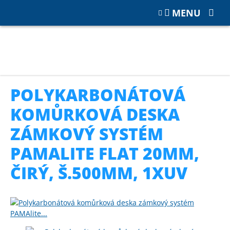
MENU
Katalog
POLYKARBONÁT
Polykarbonátové zámkové desky
Polykarbonátová komůrková deska zámkový systém PAMAlite
flat 20mm, čirý, š.500mm, 1xUV
POLYKARBONÁTOVÁ
KOMŮRKOVÁ DESKA
ZÁMKOVÝ SYSTÉM
PAMALITE FLAT 20MM,
ČIRÝ, Š.500MM, 1XUV