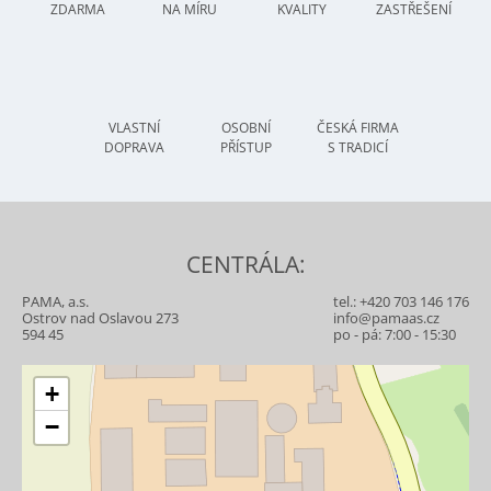
ZDARMA
NA MÍRU
KVALITY
ZASTŘEŠENÍ
VLASTNÍ
OSOBNÍ
ČESKÁ FIRMA
DOPRAVA
PŘÍSTUP
S TRADICÍ
CENTRÁLA:
PAMA, a.s.
tel.:
+420 703 146 176
Ostrov nad Oslavou 273
info@pamaas.cz
594 45
po - pá: 7:00 - 15:30
+
−