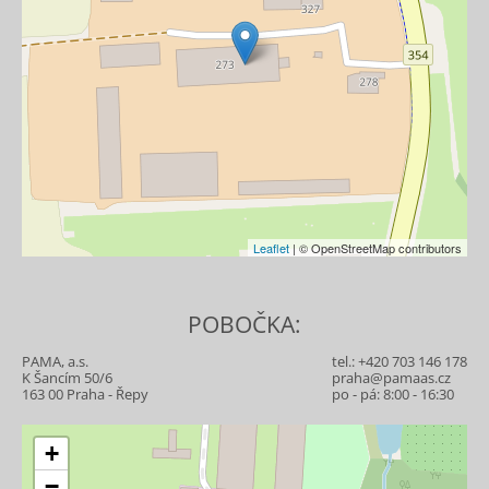
Leaflet
| © OpenStreetMap contributors
POBOČKA:
PAMA, a.s.
tel.:
+420 703 146 178
K Šancím 50/6
praha@pamaas.cz
163 00 Praha - Řepy
po - pá: 8:00 - 16:30
+
−