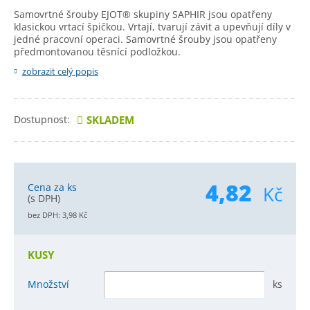
Samovrtné šrouby EJOT® skupiny SAPHIR jsou opatřeny
klasickou vrtací špičkou. Vrtají, tvarují závit a upevňují díly v
jedné pracovní operaci. Samovrtné šrouby jsou opatřeny
předmontovanou těsnící podložkou.
zobrazit celý popis
Dostupnost:
SKLADEM
4,82
Cena za ks
Kč
(s DPH)
bez DPH:
3,98
Kč
KUSY
Množství
ks