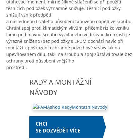
utahovací moment, mírně šikmé stlačení) se při použití
těsnících podložek významně snižuje. Těsnící podložky
snižují vznik předpětí
a následného trvalého působení tahového napětí ve šroubu.
Chrání spoj proti klimatickým vlivům, přičemž riziko vzniku
lomu pod hlavou šroubu vyvolaného vodíkovou křehkostí je
výrazně sníženo (bez podložky s EPDM dochází navíc při
montáži k poškození ochranné povrchové vrstvy jak na
upevňovaném dílu, tak i na šroubu a spoj zůstává trvale bez
ochrany proti působení vnějšího
prostředí.
RADY A MONTÁŽNÍ
NÁVODY
CHCI
SE DOZVĚDĚT VÍCE