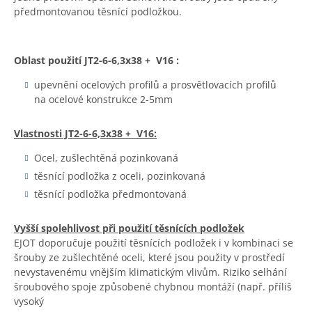
předmontovanou těsnící podložkou.
Oblast použití JT2-6-6,3x38 +
V16
:
upevnění ocelových profilů a prosvětlovacích profilů
na ocelové konstrukce 2-5mm
Vlastnosti JT2-6-6,3x38 +
V16
:
Ocel, zušlechtěná pozinkovaná
těsnící podložka z oceli, pozinkovaná
těsnící podložka předmontovaná
Vyšší spolehlivost při použití těsnících podložek
EJOT doporučuje použití těsnících podložek i v kombinaci se
šrouby ze zušlechtěné oceli, které jsou použity v prostředí
nevystavenému vnějším klimatickým vlivům. Riziko selhání
šroubového spoje způsobené chybnou montáží (např. příliš
vysoký