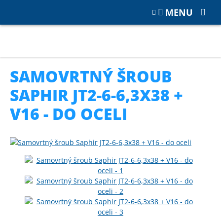
MENU
Katalog
PŘÍSLUŠENSTVÍ
Šrouby, podložky
Samovrtný šroub Saphir JT2-6-6,3x38 + V16 - do oceli
SAMOVRTNÝ ŠROUB
SAPHIR JT2-6-6,3X38 +
V16 - DO OCELI