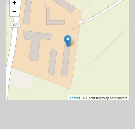
+
−
Leaflet
| © OpenStreetMap contributors