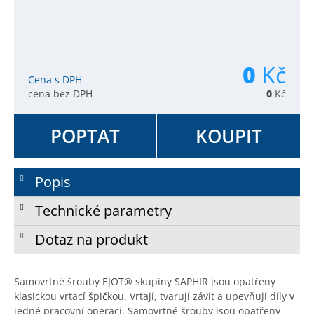
0
Kč
Cena s DPH
cena bez DPH
0
Kč
POPTAT
KOUPIT
Popis
Technické parametry
Dotaz na produkt
Samovrtné šrouby EJOT® skupiny SAPHIR jsou opatřeny
klasickou vrtací špičkou. Vrtají, tvarují závit a upevňují díly v
jedné pracovní operaci. Samovrtné šrouby jsou opatřeny