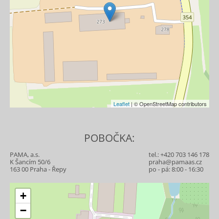
Leaflet
| © OpenStreetMap contributors
POBOČKA:
PAMA, a.s.
tel.:
+420 703 146 178
K Šancím 50/6
praha@pamaas.cz
163 00 Praha - Řepy
po - pá: 8:00 - 16:30
+
−