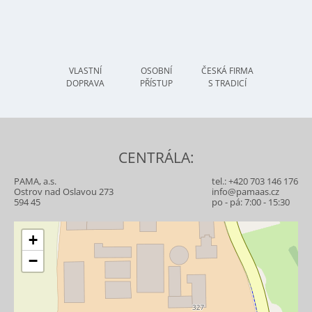
VLASTNÍ
OSOBNÍ
ČESKÁ FIRMA
DOPRAVA
PŘÍSTUP
S TRADICÍ
CENTRÁLA:
PAMA, a.s.
tel.:
+420 703 146 176
Ostrov nad Oslavou 273
info@pamaas.cz
594 45
po - pá: 7:00 - 15:30
+
−