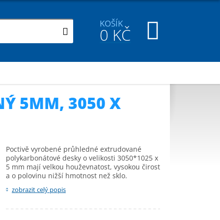
KOŠÍK
0
KČ
2xUV
Ý 5MM, 3050 X
Poctivě vyrobené průhledné extrudované
polykarbonátové desky o velikosti 3050*1025 x
5 mm mají velkou houževnatost, vysokou čirost
a o polovinu nižší hmotnost než sklo.
zobrazit celý popis