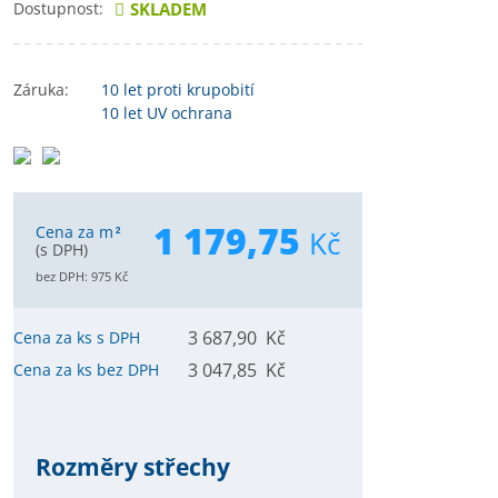
Dostupnost:
SKLADEM
Záruka:
10 let
proti krupobití
10 let
UV ochrana
1 179,75
Cena za m
Kč
2
(s DPH)
bez DPH:
975
Kč
3 687,90 Kč
Cena za ks s DPH
3 047,85 Kč
Cena za ks bez DPH
Rozměry střechy