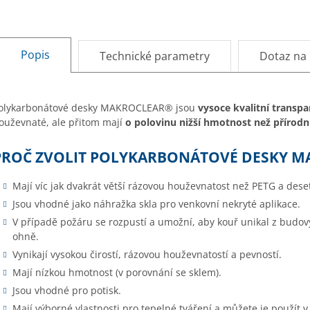
Popis
Technické parametry
Dotaz na
olykarbonátové desky MAKROCLEAR® jsou
vysoce kvalitní transp
ouževnaté, ale přitom mají
o polovinu nižší hmotnost než přírodn
PROČ ZVOLIT POLYKARBONÁTOVÉ DESKY 
Mají víc jak dvakrát větší rázovou houževnatost než PETG a dese
Jsou vhodné jako náhražka skla pro venkovní nekryté aplikace.
V případě požáru se rozpustí a umožní, aby kouř unikal z budov
ohně.
Vynikají vysokou čirostí, rázovou houževnatostí a pevností.
Mají nízkou hmotnost (v porovnání se sklem).
Jsou vhodné pro potisk.
Mají výborné vlastnosti pro tepelné tváření a můžete je použít v