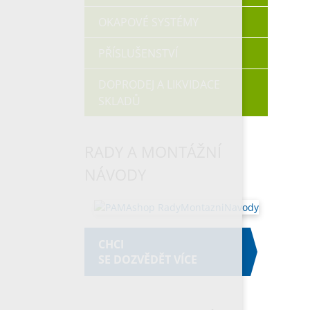
OKAPOVÉ SYSTÉMY
PŘÍSLUŠENSTVÍ
DOPRODEJ A LIKVIDACE
SKLADŮ
RADY A MONTÁŽNÍ
NÁVODY
CHCI
SE DOZVĚDĚT VÍCE