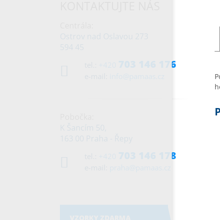
KONTAKTUJTE NÁS
Centrála:
Ostrov nad Oslavou 273
594 45
703 146 176
tel.:
+420
e-mail:
info@pamaas.cz
P
h
Pobočka:
K Šancím 50,
163 00 Praha - Řepy
703 146 178
tel.:
+420
e-mail:
praha@pamaas.cz
VZORKY ZDARMA