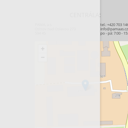
CENTRÁLA:
PAMA, a.s.
tel.:
+420 703 14
Ostrov nad Oslavou 273
info@pamaas.c
594 45
po - pá: 7:00 - 15
+
−