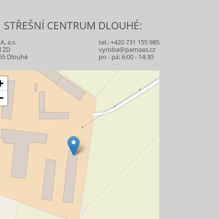
STŘEŠNÍ CENTRUM DLOUHÉ:
, a.s.
tel.:
+420 731 155 985
l ZD
vyroba@pamaas.cz
55 Dlouhé
po - pá: 6:00 - 14:30
+
−