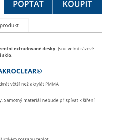
POPTAT
KOUPIT
 produkt
arentní extrudované desky
. Jsou velmi rázově
í sklo
.
MAKROCLEAR®
tkrát větší než akrylát PMMA
y. Samotný materiál nebude přispívat k šíření
 širokém rozsahu teplot.