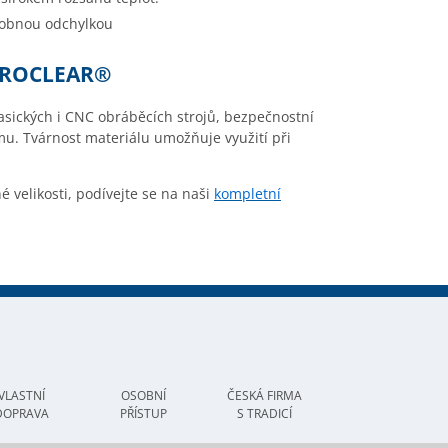
drobnou odchylkou
KROCLEAR®
klasických i CNC obráběcích strojů, bezpečnostní
mu. Tvárnost materiálu umožňuje využití při
é velikosti, podívejte se na naši
kompletní
VLASTNÍ
OSOBNÍ
ČESKÁ FIRMA
DOPRAVA
PŘÍSTUP
S TRADICÍ