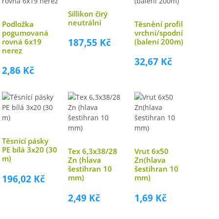
Sillikon čirý
neutrální
Podložka
Těsnění profil
pogumovaná
vrchní/spodní
187,55 Kč
rovná 6x19
(balení 200m)
nerez
32,67 Kč
2,86 Kč
Těsnící pásky
PE bílá 3x20 (30
Tex 6,3x38/28
Vrut 6x50
m)
Zn (hlava
Zn(hlava
šestihran 10
šestihran 10
196,02 Kč
mm)
mm)
2,49 Kč
1,69 Kč