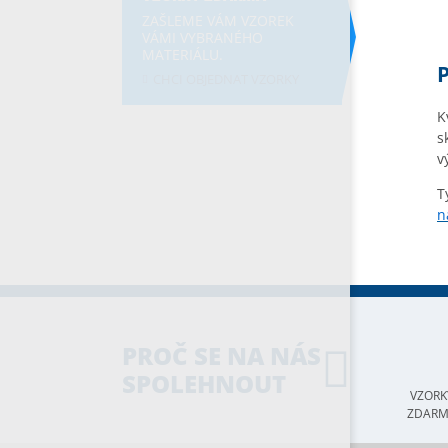
ZAŠLEME VÁM VZOREK
VÁMI VYBRANÉHO
MATERIÁLU.
CHCI OBJEDNAT VZORKY
K
s
v
T
n
PROČ SE NA NÁS
SPOLEHNOUT
VZORK
ZDAR