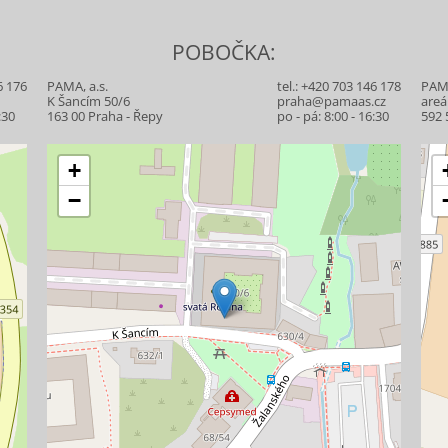
POBOČKA:
6 176
PAMA, a.s.
tel.:
+420 703 146 178
PAMA
z
K Šancím 50/6
praha@pamaas.cz
areá
:30
163 00 Praha - Řepy
po - pá: 8:00 - 16:30
592 
+
−