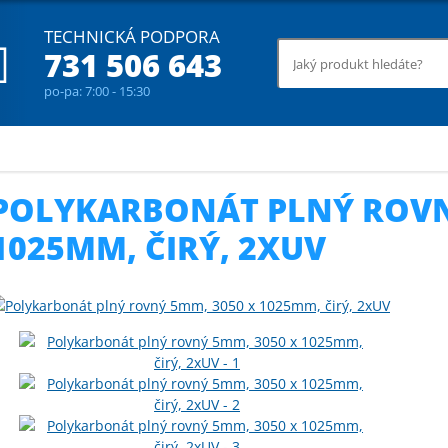
TECHNICKÁ PODPORA
731 506 643
po-pa: 7:00 - 15:30
tové desky rovné
Polykarbonát plný rovný 5mm, 3050 x 1025mm, čirý, 
POLYKARBONÁT PLNÝ ROVN
1025MM, ČIRÝ, 2XUV