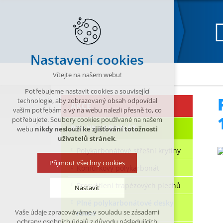
Nastavení cookies
Katalog
POLYKARBONÁT
Plné polykarboná
Vítejte na našem webu!
Potřebujeme nastavit cookies a související
technologie, aby zobrazovaný obsah odpovídal
AKCE
vašim potřebám a vy na webu nalezli přesně to, co
potřebujete. Soubory cookies používané na našem
POLYKARBONÁT
webu
nikdy neslouží ke zjišťování totožnosti
uživatelů stránek
.
Polykarbonátové střešní krytiny
Přijmout všechny cookies
Komůrkový polykarbonát
Prosvětlení trapézových plechů
Nastavit
Plné polykarbonátové desky
Vaše údaje zpracováváme v souladu se zásadami
rovné
Technická cookies
ochrany osobních údajů z důvodu následujících