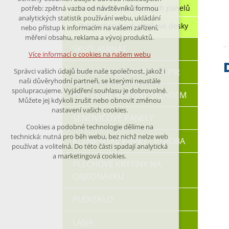
nutná pro provozování webu
Prosvětlení sendvičových panelů
potřeb: zpětná vazba od návštěvníků formou
analytických statistik používání webu, ukládání
udržení kontextu stránek (session):
Polykarbonátové zámkové desky
nebo přístup k informacím na vašem zařízení,
případná přihlášení, volby jazyka, apod.
měření obsahu, reklama a vývoj produktů.
SKLOLAMINÁT
Volitelná cookies
Více informací o cookies na našem webu
analytická pro anonymizované
TEPELNÉ IZOLACE PUR A PIR
Správci vašich údajů bude naše společnost, jakož i
vyhodnocení návštěvnosti
naši důvěryhodní partneři, se kterými neustále
marketingová cookies (Google)
spolupracujeme. Vyjádření souhlasu je dobrovolné.
PLECHOVÉ KRYTINY SKLADEM
Můžete jej kdykoli zrušit nebo obnovit změnou
nastavení vašich cookies.
Více informací o cookies na našem webu
SENDVIČOVÉ PANELY
Cookies a podobné technologie dělíme na
technická: nutná pro běh webu, bez nichž nelze web
KLEMPÍŘSKÉ PRVKY - VÝROBA
Přijmout všechny cookies
používat a volitelná. Do této části spadají analytická
a marketingová cookies.
PLECHOVÉ KRYTINY NA
Odmítnout vše
OBJEDNÁVKU
PLEXISKLO
LANA