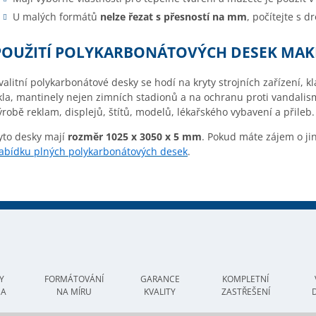
U malých formátů
nelze řezat s přesností na mm
, počítejte s 
POUŽITÍ POLYKARBONÁTOVÝCH DESEK MA
valitní polykarbonátové desky se hodí na kryty strojních zařízení, 
kla, mantinely nejen zimních stadionů a na ochranu proti vandalis
ýrobě reklam, displejů, štítů, modelů, lékařského vybavení a přileb.
yto desky mají
rozměr
1025 x 3050 x 5 mm
. Pokud máte zájem o jin
abídku plných polykarbonátových desek
.
Y
FORMÁTOVÁNÍ
GARANCE
KOMPLETNÍ
MA
NA MÍRU
KVALITY
ZASTŘEŠENÍ