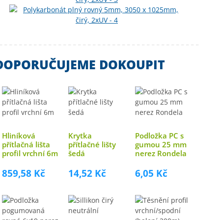
DOPORUČUJEME DOKOUPIT
Hliníková
Krytka
Podložka PC s
přítlačná lišta
přítlačné lišty
gumou 25 mm
profil vrchní 6m
šedá
nerez Rondela
859,58 Kč
14,52 Kč
6,05 Kč