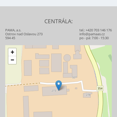
CENTRÁLA:
PAMA, a.s.
tel.:
+420 703 146 176
Ostrov nad Oslavou 273
info@pamaas.cz
594 45
po - pá: 7:00 - 15:30
+
−