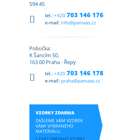
594 45
703 146 176
tel.:
+420
e-mail:
info@pamaas.cz
Pobočka:
K Šancím 50,
163 00 Praha - Řepy
703 146 178
tel.:
+420
e-mail:
praha@pamaas.cz
VZORKY ZDARMA
ZAŠLEME VÁM VZOREK
VÁMI VYBRANÉHO
MATERIÁLU.
CHCI OBJEDNAT VZORKY