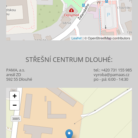
Leaflet
| © OpenStreetMap contributors
STŘEŠNÍ CENTRUM DLOUHÉ:
PAMA, a.s.
tel.:
+420 731 155 985
areál ZD
vyroba@pamaas.cz
592 55 Dlouhé
po - pá: 6:00 - 14:30
+
−