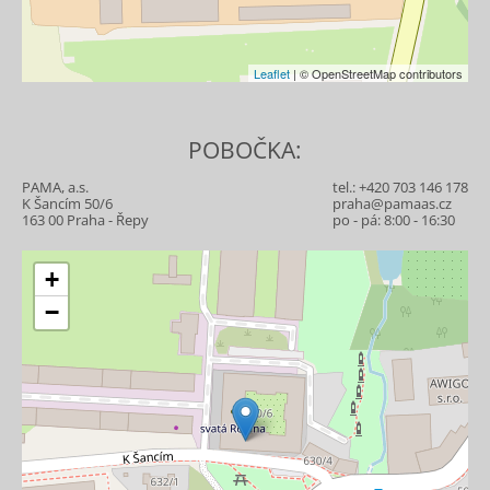
Leaflet
| © OpenStreetMap contributors
POBOČKA:
PAMA, a.s.
tel.:
+420 703 146 178
K Šancím 50/6
praha@pamaas.cz
163 00 Praha - Řepy
po - pá: 8:00 - 16:30
+
−