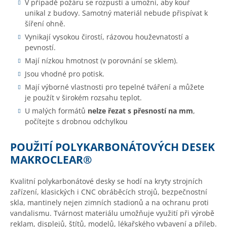
V případě požáru se rozpustí a umožní, aby kouř
unikal z budovy. Samotný materiál nebude přispívat k
šíření ohně.
Vynikají vysokou čirostí, rázovou houževnatostí a
pevností.
Mají nízkou hmotnost (v porovnání se sklem).
Jsou vhodné pro potisk.
Mají výborné vlastnosti pro tepelné tváření a můžete
je použít v širokém rozsahu teplot.
U malých formátů
nelze řezat s přesností na mm
,
počítejte s drobnou odchylkou
POUŽITÍ POLYKARBONÁTOVÝCH DESEK
MAKROCLEAR®
Kvalitní polykarbonátové desky se hodí na kryty strojních
zařízení, klasických i CNC obráběcích strojů, bezpečnostní
skla, mantinely nejen zimních stadionů a na ochranu proti
vandalismu. Tvárnost materiálu umožňuje využití při výrobě
reklam, displejů, štítů, modelů, lékařského vybavení a přileb.