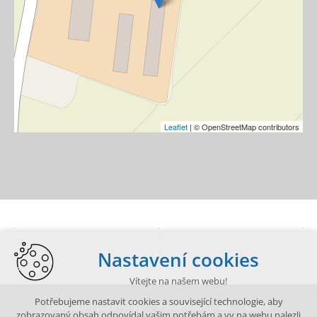
Leaflet
| © OpenStreetMap contributors
Nastavení cookies
Vítejte na našem webu!
Potřebujeme nastavit cookies a související technologie, aby
Obchodní podmínky
Reklamační řád
GDPR
zobrazovaný obsah odpovídal vašim potřebám a vy na webu nalezli