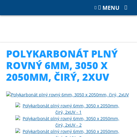
MENU
Katalog
POLYKARBONÁT
Plné polykarbonátové desky rovné
Polykarbonát plný rovný 6mm, 3050 x 2050mm, čirý, 2xUV
POLYKARBONÁT PLNÝ
ROVNÝ 6MM, 3050 X
2050MM, ČIRÝ, 2XUV