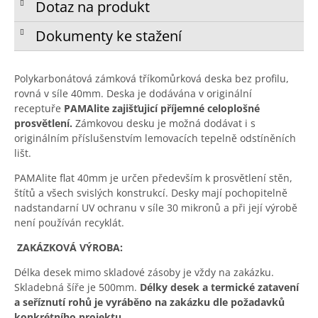
Dotaz na produkt
Dokumenty ke stažení
Polykarbonátová zámková tříkomůrková deska bez profilu,
rovná v síle 40mm. Deska je dodávána v originální
receptuře
PAMAlite zajišťujicí příjemné celoplošné
prosvětlení.
Zámkovou desku je možná dodávat i s
originálním příslušenstvím lemovacích tepelně odstíněních
lišt.
PAMAlite flat 40mm je určen především k prosvětlení stěn,
štítů a všech svislých konstrukcí. Desky mají pochopitelně
nadstandarní UV ochranu v síle 30 mikronů a při její výrobě
není používán recyklát.
ZAKÁZKOVÁ VÝROBA:
Délka desek mimo skladové zásoby je vždy na zakázku.
Skladebná šíře je 500mm.
Délky desek a termické zatavení
a seříznutí rohů je vyráběno na zakázku dle požadavků
konkrétního projektu.