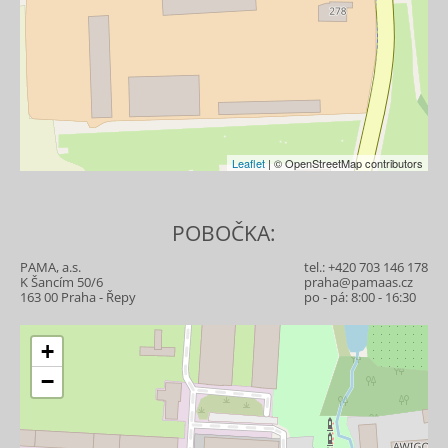
Leaflet
| © OpenStreetMap contributors
POBOČKA:
PAMA, a.s.
tel.:
+420 703 146 178
K Šancím 50/6
praha@pamaas.cz
163 00 Praha - Řepy
po - pá: 8:00 - 16:30
+
−