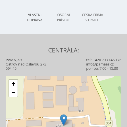
VLASTNÍ
OSOBNÍ
ČESKÁ FIRMA
DOPRAVA
PŘÍSTUP
S TRADICÍ
CENTRÁLA:
PAMA, a.s.
tel.:
+420 703 146 176
Ostrov nad Oslavou 273
info@pamaas.cz
594 45
po - pá: 7:00 - 15:30
+
−