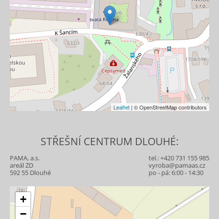
Leaflet
| © OpenStreetMap contributors
STŘEŠNÍ CENTRUM DLOUHÉ:
PAMA, a.s.
tel.:
+420 731 155 985
areál ZD
vyroba@pamaas.cz
592 55 Dlouhé
po - pá: 6:00 - 14:30
+
−