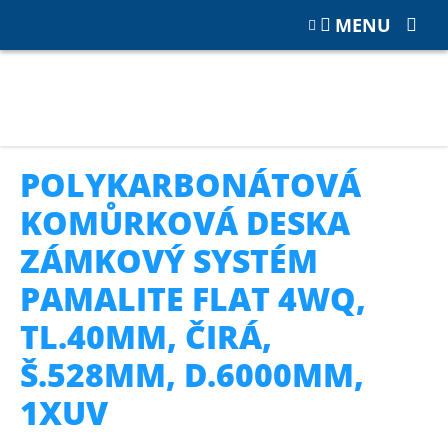
MENU
Katalog
POLYKARBONÁT
Polykarbonátové zámkové desky
Polykarbonátová komůrková deska zámkový systém PAMAlite
flat 4WQ, tl.40mm, čirá, š.528mm, d.6000mm, 1xUV
POLYKARBONÁTOVÁ
KOMŮRKOVÁ DESKA
ZÁMKOVÝ SYSTÉM
PAMALITE FLAT 4WQ,
TL.40MM, ČIRÁ,
Š.528MM, D.6000MM,
1XUV