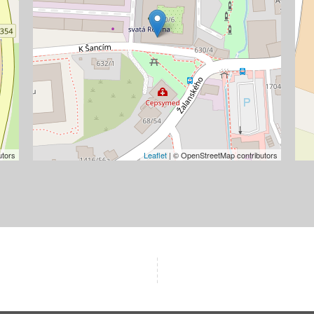
utors
Leaflet
| © OpenStreetMap contributors