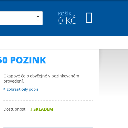
KOŠÍK
0
KČ
50 POZINK
Okapové čelo obyčejné v pozinkovaném
provedení.
zobrazit celý popis
Dostupnost:
SKLADEM