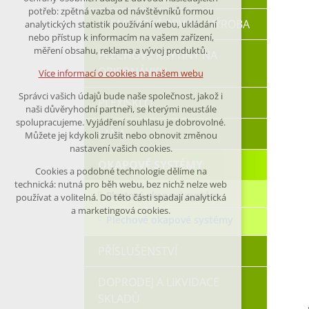
nutná pro provozování webu
potřeb: zpětná vazba od návštěvníků formou
KLEMPÍŘSKÉ PRVKY - VÝROBA
analytických statistik používání webu, ukládání
udržení kontextu stránek (session):
nebo přístup k informacím na vašem zařízení,
případná přihlášení, volby jazyka, apod.
měření obsahu, reklama a vývoj produktů.
PLECHOVÉ KRYTINY NA
OBJEDNÁVKU
Volitelná cookies
Více informací o cookies na našem webu
analytická pro anonymizované
Správci vašich údajů bude naše společnost, jakož i
vyhodnocení návštěvnosti
PLEXISKLO
naši důvěryhodní partneři, se kterými neustále
marketingová cookies (Google)
spolupracujeme. Vyjádření souhlasu je dobrovolné.
LANA
Můžete jej kdykoli zrušit nebo obnovit změnou
nastavení vašich cookies.
Více informací o cookies na našem webu
OKAPOVÉ SYSTÉMY
Cookies a podobné technologie dělíme na
technická: nutná pro běh webu, bez nichž nelze web
Přijmout všechny cookies
Plastový okapový systém
používat a volitelná. Do této části spadají analytická
a marketingová cookies.
Plechové okapové systémy
Odmítnout vše
PŘÍSLUŠENSTVÍ
DOPRODEJ A LIKVIDACE
SKLADŮ