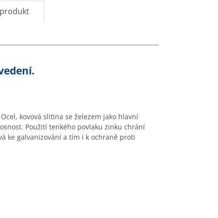
 produkt
vedení.
Ocel, kovová slitina se
železem jako hlavn
í
nosnost. Pou
žit
í tenkého povlaku zinku chrání
vá ke galvanizování a tím i k ochran
ě proti