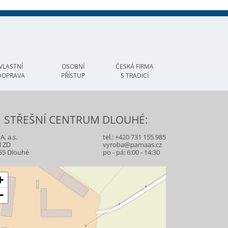
VLASTNÍ
OSOBNÍ
ČESKÁ FIRMA
DOPRAVA
PŘÍSTUP
S TRADICÍ
STŘEŠNÍ CENTRUM DLOUHÉ:
, a.s.
tel.:
+420 731 155 985
l ZD
vyroba@pamaas.cz
55 Dlouhé
po - pá: 6:00 - 14:30
+
−