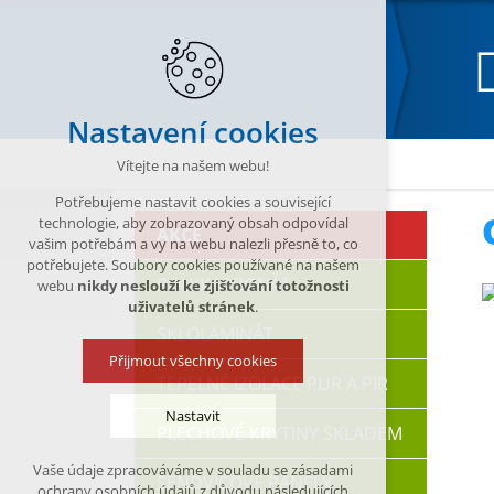
Nastavení cookies
Katalog
OKAPOVÉ SYSTÉMY
Plechové okap
Vítejte na našem webu!
Potřebujeme nastavit cookies a související
technologie, aby zobrazovaný obsah odpovídal
AKCE
vašim potřebám a vy na webu nalezli přesně to, co
potřebujete. Soubory cookies používané na našem
POLYKARBONÁT
webu
nikdy neslouží ke zjišťování totožnosti
uživatelů stránek
.
SKLOLAMINÁT
Přijmout všechny cookies
TEPELNÉ IZOLACE PUR A PIR
Nastavit
PLECHOVÉ KRYTINY SKLADEM
Vaše údaje zpracováváme v souladu se zásadami
SENDVIČOVÉ PANELY
Technická cookies
ochrany osobních údajů z důvodu následujících