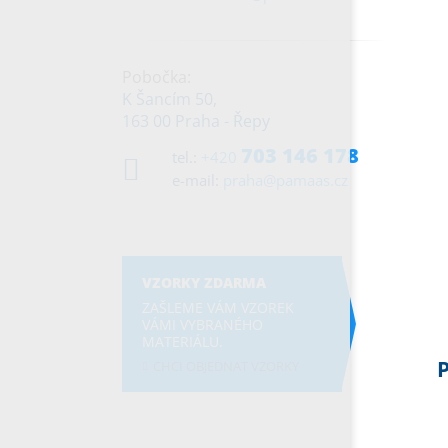
Pobočka:
K Šancím 50,
163 00 Praha - Řepy
703 146 178
tel.:
+420
e-mail:
praha@pamaas.cz
VZORKY ZDARMA
ZAŠLEME VÁM VZOREK
VÁMI VYBRANÉHO
MATERIÁLU.
CHCI OBJEDNAT VZORKY