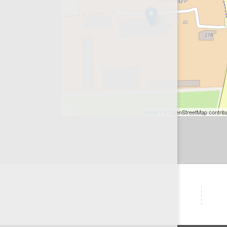
Leaflet
| © OpenStreetMap contrib