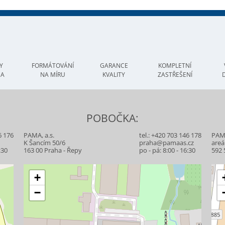
Y
FORMÁTOVÁNÍ
GARANCE
KOMPLETNÍ
MA
NA MÍRU
KVALITY
ZASTŘEŠENÍ
POBOČKA:
6 176
PAMA, a.s.
tel.:
+420 703 146 178
PAMA
z
K Šancím 50/6
praha@pamaas.cz
areá
:30
163 00 Praha - Řepy
po - pá: 8:00 - 16:30
592 
+
−