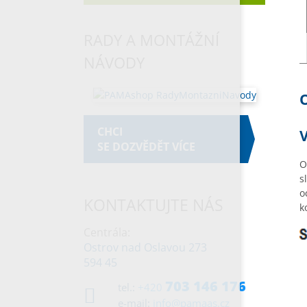
RADY A MONTÁŽNÍ
NÁVODY
CHCI
V
SE DOZVĚDĚT VÍCE
O
s
o
KONTAKTUJTE NÁS
k
Centrála:
Ostrov nad Oslavou 273
594 45
703 146 176
tel.:
+420
e-mail:
info@pamaas.cz