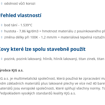
odolnost vůči korozi
řehled vlastností
bod tání - 1.539°C
hustota - 7,86 kg/dm3 = hmotnost materiálu z pouinkovaného p
změna délky při 100K - 1,2 mm/m = materiálová tepelná roztažn
ovy které lze spolu stavebně použít
pozink, pozink lakovaný, hliník, hliník lakovaný, titan zinek, tita
ýrobce KJG a.s.
JG a.s. je
multimetalická
spole
čnost, kter
á pou
ž
ívá ke zpracování ma
edm základních materiál
ů plus lakovan
é plechy ve více ne
ž 40 bar
ateriál
ů jsou evropsk
é spole
čnosti, kter
é spl
ňuj
í v
šechny normy. To
ředpokladem vysok
ých standard
ů kvality KJG a.s.