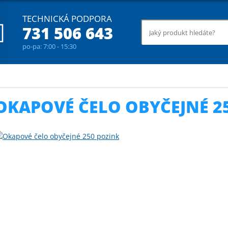
TECHNICKÁ PODPORA
731 506 643
po-pa: 7:00 - 15:30
ové systémy
Okapové čelo obyčejné 250 pozink
OKAPOVÉ ČELO OBYČEJNÉ 2