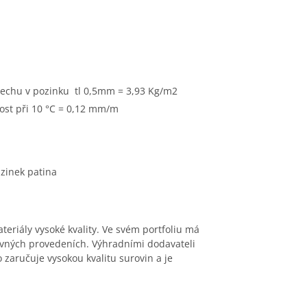
lechu v pozinku tl 0,5mm = 3,93 Kg/m2
ost při 10 °C = 0,12 mm/m
n zinek patina
teriály vysoké kvality. Ve svém portfoliu má
evn
ých provedeních. Výhradními dodavateli
 zaručuje vysokou kvalitu surovin a je