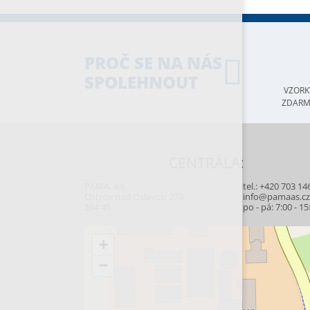
PROČ SE NA NÁS
SPOLEHNOUT
VZORK
ZDAR
CENTRÁLA:
PAMA, a.s.
tel.:
+420 703 14
Ostrov nad Oslavou 273
info@pamaas.c
594 45
po - pá: 7:00 - 15
+
−