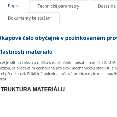
Popis
Technické parametry
Dotaz na
Dokumenty ke stažení
Okapové čelo obyčejné v pozinkovaném pro
lastnosti materiálu
cel je slitina železa a uhl
íku s maximálním obsahem uhlíku 2,14 %. 
lo
žkou, je předevš
ím oce
ňovan
á pro svoji mechanickou stabilitu a 
cel p
řed koroz
í. P
řibližně polovina světov
é produkce zinku se pou
ž
í
orozi.