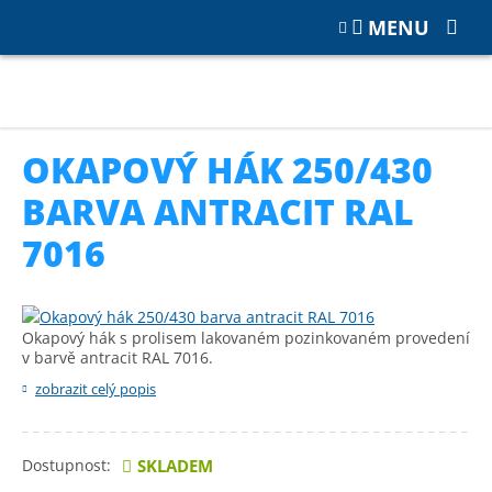
MENU
Katalog
OKAPOVÉ SYSTÉMY
Plechové okapové systémy
Okapový hák 250/430 barva antracit RAL 7016
OKAPOVÝ HÁK 250/430
BARVA ANTRACIT RAL
7016
Okapový hák s prolisem lakovaném pozinkovaném provedení
v barvě antracit RAL 7016.
zobrazit celý popis
Dostupnost:
SKLADEM