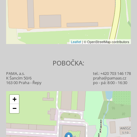
Leaflet
| © OpenStreetMap contributors
POBOČKA:
PAMA, a.s.
tel.:
+420 703 146 178
K Šancím 50/6
praha@pamaas.cz
163 00 Praha - Řepy
po - pá: 8:00 - 16:30
+
−