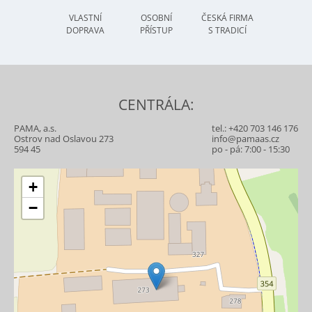
VLASTNÍ
OSOBNÍ
ČESKÁ FIRMA
DOPRAVA
PŘÍSTUP
S TRADICÍ
CENTRÁLA:
PAMA, a.s.
tel.:
+420 703 146 176
Ostrov nad Oslavou 273
info@pamaas.cz
594 45
po - pá: 7:00 - 15:30
+
−