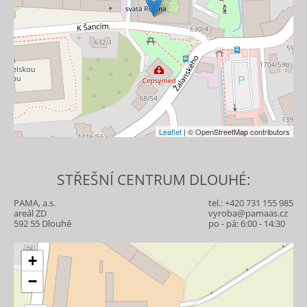
Leaflet
| © OpenStreetMap contributors
STŘEŠNÍ CENTRUM DLOUHÉ:
PAMA, a.s.
tel.:
+420 731 155 985
areál ZD
vyroba@pamaas.cz
592 55 Dlouhé
po - pá: 6:00 - 14:30
+
−