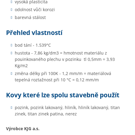
vysoká plasticita
odolnost vůči korozi
barevná stálost
Přehled vlastností
bod tání - 1.539°C
hustota - 7,86 kg/dm3 = hmotnost materiálu z
pouinkovaného plechu v pozinku tl 0,5mm = 3,93
Kg/m2
změna délky při 100K - 1,2 mm/m = materiálová
tepelná roztažnost při 10 °C = 0,12 mm/m
Kovy které lze spolu stavebně použít
pozink, pozink lakovaný, hliník, hliník lakovaný, titan
zinek, titan zinek patina, nerez
Výrobce KJG a.s.