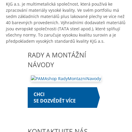
KJG a.s. je
multimetalická
spole
čnost, kter
á pou
ž
ívá ke
zpracování materiály vysoké kvality. Ve svém portfoliu má
sedm základních materiál
ů plus lakovan
é plechy ve více ne
ž
40 barevn
ých provedeních. Výhradními dodavateli materiál
ů
jsou evropsk
é spole
čnosti (TATA steel apod.), kter
é spl
ňuj
í
v
šechny normy. To zaručuje vysokou kvalitu surovin a je
předpokladem vysok
ých standard
ů kvality KJG a.s.
RADY A MONTÁŽNÍ
NÁVODY
CHCI
SE DOZVĚDĚT VÍCE
KONTAKTUJTE NÁS