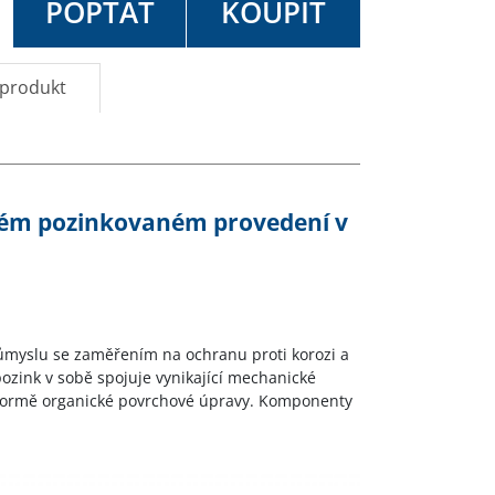
POPTAT
KOUPIT
 produkt
ném pozinkovaném provedení v
růmyslu se zaměřením na ochranu proti korozi a
zink v sobě spojuje vynikající mechanické
e formě organické povrchové úpravy. Komponenty