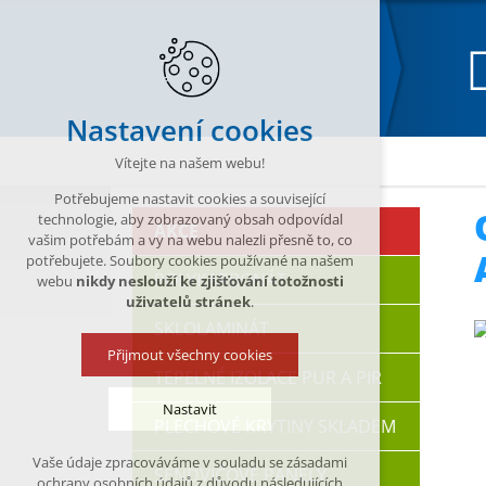
Nastavení cookies
Katalog
OKAPOVÉ SYSTÉMY
Plechové okap
Vítejte na našem webu!
Potřebujeme nastavit cookies a související
technologie, aby zobrazovaný obsah odpovídal
AKCE
vašim potřebám a vy na webu nalezli přesně to, co
potřebujete. Soubory cookies používané na našem
POLYKARBONÁT
webu
nikdy neslouží ke zjišťování totožnosti
uživatelů stránek
.
SKLOLAMINÁT
Přijmout všechny cookies
TEPELNÉ IZOLACE PUR A PIR
Nastavit
PLECHOVÉ KRYTINY SKLADEM
Vaše údaje zpracováváme v souladu se zásadami
SENDVIČOVÉ PANELY
Technická cookies
ochrany osobních údajů z důvodu následujících