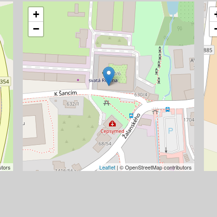
+
−
utors
Leaflet
| © OpenStreetMap contributors