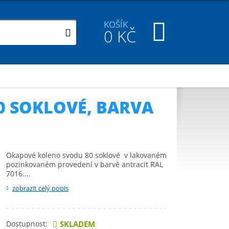
KOŠÍK
0
KČ
0 SOKLOVÉ, BARVA
Okapové koleno svodu 80 soklové v lakovaném
pozinkovaném provedení v barvě antracit RAL
7016.…
zobrazit celý popis
Dostupnost:
SKLADEM