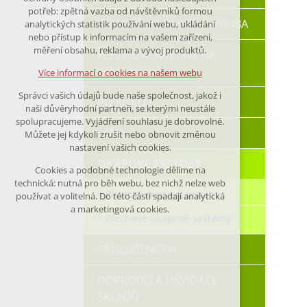
nutná pro provozování webu
potřeb: zpětná vazba od návštěvníků formou
KLEMPÍŘSKÉ PRVKY - VÝROBA
analytických statistik používání webu, ukládání
udržení kontextu stránek (session):
nebo přístup k informacím na vašem zařízení,
případná přihlášení, volby jazyka, apod.
měření obsahu, reklama a vývoj produktů.
PLECHOVÉ KRYTINY NA
OBJEDNÁVKU
Volitelná cookies
Více informací o cookies na našem webu
analytická pro anonymizované
Správci vašich údajů bude naše společnost, jakož i
vyhodnocení návštěvnosti
PLEXISKLO
naši důvěryhodní partneři, se kterými neustále
marketingová cookies (Google)
spolupracujeme. Vyjádření souhlasu je dobrovolné.
LANA
Můžete jej kdykoli zrušit nebo obnovit změnou
nastavení vašich cookies.
Více informací o cookies na našem webu
OKAPOVÉ SYSTÉMY
Cookies a podobné technologie dělíme na
technická: nutná pro běh webu, bez nichž nelze web
Přijmout všechny cookies
Plastový okapový systém
používat a volitelná. Do této části spadají analytická
a marketingová cookies.
Plechové okapové systémy
Odmítnout vše
PŘÍSLUŠENSTVÍ
DOPRODEJ A LIKVIDACE
SKLADŮ