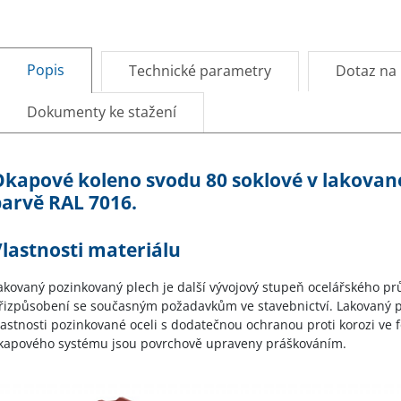
Popis
Technické parametry
Dotaz na
Dokumenty ke stažení
Okapové koleno svodu 80 soklové v lakova
arvě RAL 7016.
lastnosti materiálu
akovaný pozinkovaný plech je další vývojový stupeň ocelářského p
řizpůsobení se současným požadavkům ve stavebnictví. Lakovaný po
lastnosti pozinkované oceli s dodatečnou ochranou proti korozi v
kapového systému jsou povrchově upraveny práškováním.