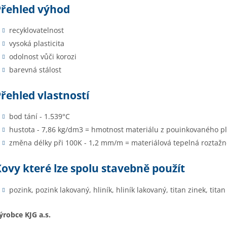
Přehled výhod
recyklovatelnost
vysoká plasticita
odolnost vůči korozi
barevná stálost
řehled vlastností
bod tání - 1.539°C
hustota - 7,86 kg/dm3 = hmotnost materiálu z pouinkovaného p
změna délky při 100K - 1,2 mm/m = materiálová tepelná roztažn
ovy které lze spolu stavebně použít
pozink, pozink lakovaný, hliník, hliník lakovaný, titan zinek, tita
ýrobce KJG a.s.