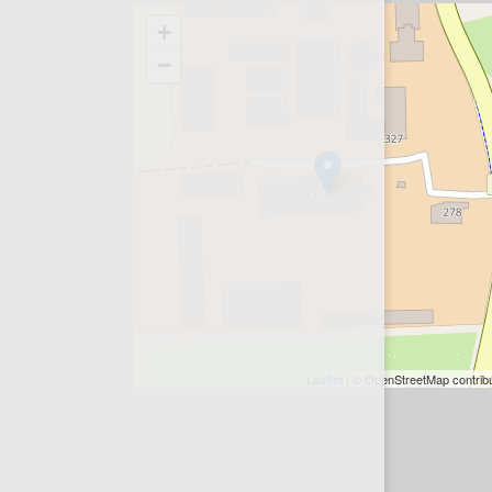
+
−
Leaflet
| © OpenStreetMap contrib