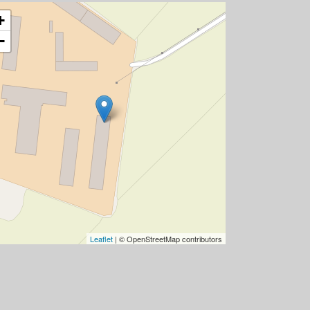
+
−
Leaflet
| © OpenStreetMap contributors