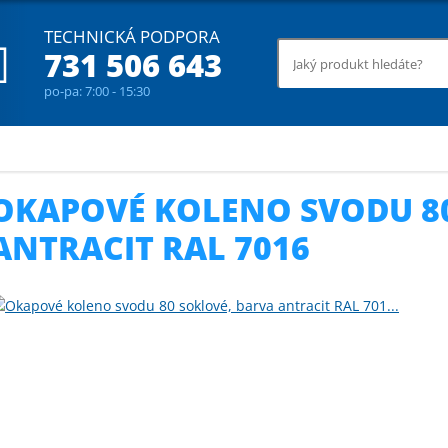
TECHNICKÁ PODPORA
731 506 643
po-pa: 7:00 - 15:30
ové systémy
Okapové koleno svodu 80 soklové, barva antracit RAL 7016
OKAPOVÉ KOLENO SVODU 8
ANTRACIT RAL 7016