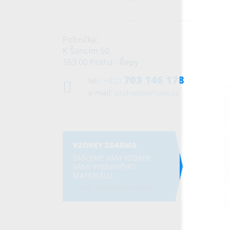
Pobočka:
K Šancím 50,
163 00 Praha - Řepy
703 146 178
tel.:
+420
e-mail:
praha@pamaas.cz
VZORKY ZDARMA
ZAŠLEME VÁM VZOREK
VÁMI VYBRANÉHO
MATERIÁLU.
CHCI OBJEDNAT VZORKY