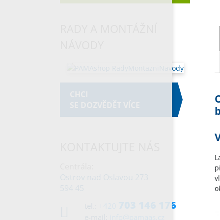
RADY A MONTÁŽNÍ
NÁVODY
CHCI
SE DOZVĚDĚT VÍCE
b
V
KONTAKTUJTE NÁS
L
Centrála:
p
Ostrov nad Oslavou 273
v
594 45
o
703 146 176
tel.:
+420
e-mail:
info@pamaas.cz