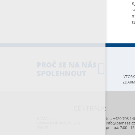
K
s
m
s
PROČ SE NA NÁS
SPOLEHNOUT
VZORK
ZDAR
CENTRÁLA:
PAMA, a.s.
tel.:
+420 703 14
Ostrov nad Oslavou 273
info@pamaas.c
594 45
po - pá: 7:00 - 15