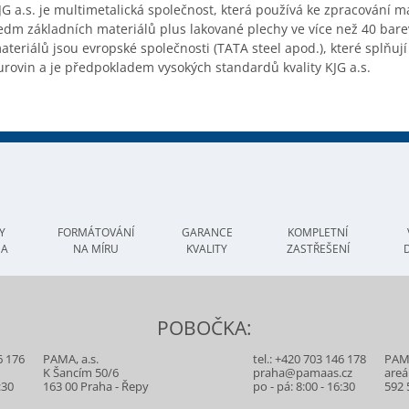
JG a.s. je
multimetalická
spole
čnost, kter
á pou
ž
ívá ke zpracování ma
edm základních materiál
ů plus lakovan
é plechy ve více ne
ž 40 bar
ateriál
ů jsou evropsk
é spole
čnosti (TATA steel apod.), kter
é spl
ňuj
í
urovin a je předpokladem vysok
ých standard
ů kvality KJG a.s.
Y
FORMÁTOVÁNÍ
GARANCE
KOMPLETNÍ
MA
NA MÍRU
KVALITY
ZASTŘEŠENÍ
POBOČKA:
6 176
PAMA, a.s.
tel.:
+420 703 146 178
PAMA
z
K Šancím 50/6
praha@pamaas.cz
areá
:30
163 00 Praha - Řepy
po - pá: 8:00 - 16:30
592 