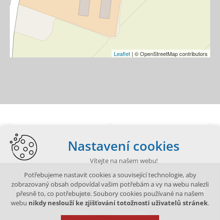
Leaflet
| © OpenStreetMap contributors
Nastavení cookies
Vítejte na našem webu!
Potřebujeme nastavit cookies a související technologie, aby
Obchodní podmínky
Reklamační řád
GDPR
zobrazovaný obsah odpovídal vašim potřebám a vy na webu nalezli
Whistleblowing
Doprava a platba
Kontakty
Katalog
přesně to, co potřebujete. Soubory cookies používané na našem
Vrátit zboží
webu
nikdy neslouží ke zjišťování totožnosti uživatelů stránek
.
Úvod
Mapa webu