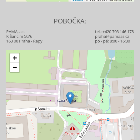
POBOČKA:
PAMA, a.s.
tel.:
+420 703 146 178
K Šancím 50/6
praha@pamaas.cz
163 00 Praha - Řepy
po - pá: 8:00 - 16:30
+
−