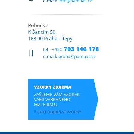
e-mail:
info@pamaas.cz
Pobočka:
K Šancím 50,
163 00 Praha - Řepy
703 146 178
tel.:
+420
e-mail:
praha@pamaas.cz
VZORKY ZDARMA
ZAŠLEME VÁM VZOREK
VÁMI VYBRANÉHO
MATERIÁLU.
CHCI OBJEDNAT VZORKY