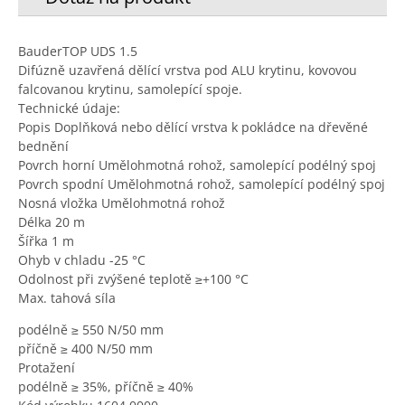
BauderTOP UDS 1.5
Difúzně uzavřená dělící vrstva pod ALU krytinu, kovovou
falcovanou krytinu, samolepící spoje.
Technické údaje:
Popis Doplňková nebo dělící vrstva k pokládce na dřevěné
bednění
Povrch horní Umělohmotná rohož, samolepící podélný spoj
Povrch spodní Umělohmotná rohož, samolepící podélný spoj
Nosná vložka Umělohmotná rohož
Délka 20 m
Šířka 1 m
Ohyb v chladu -25 °C
Odolnost při zvýšené teplotě ≥+100 °C
Max. tahová síla
podélně ≥ 550 N/50 mm
příčně ≥ 400 N/50 mm
Protažení
podélně ≥ 35%, příčně ≥ 40%