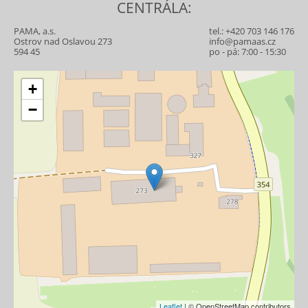
CENTRÁLA:
PAMA, a.s.
tel.:
+420 703 146 176
Ostrov nad Oslavou 273
info@pamaas.cz
594 45
po - pá: 7:00 - 15:30
+
−
Leaflet
| © OpenStreetMap contributors