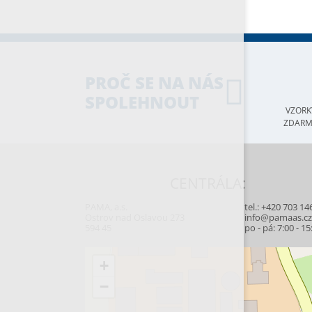
PROČ SE NA NÁS
SPOLEHNOUT
VZORK
ZDAR
CENTRÁLA:
PAMA, a.s.
tel.:
+420 703 14
Ostrov nad Oslavou 273
info@pamaas.c
594 45
po - pá: 7:00 - 15
+
−