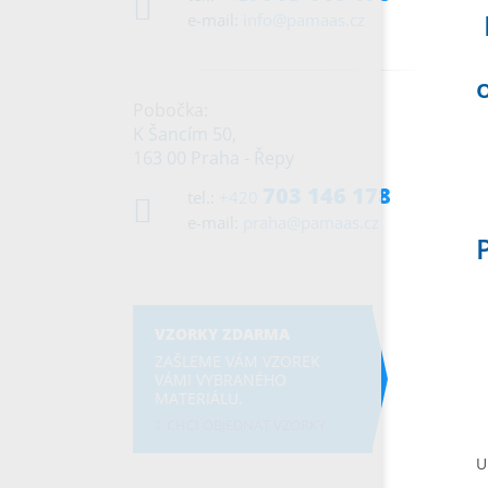
e-mail:
info@pamaas.cz
Pobočka:
K Šancím 50,
163 00 Praha - Řepy
703 146 178
tel.:
+420
e-mail:
praha@pamaas.cz
VZORKY ZDARMA
ZAŠLEME VÁM VZOREK
VÁMI VYBRANÉHO
MATERIÁLU.
CHCI OBJEDNAT VZORKY
U