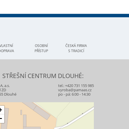
VLASTNÍ
OSOBNÍ
ČESKÁ FIRMA
DOPRAVA
PŘÍSTUP
S TRADICÍ
STŘEŠNÍ CENTRUM DLOUHÉ:
, a.s.
tel.:
+420 731 155 985
l ZD
vyroba@pamaas.cz
55 Dlouhé
po - pá: 6:00 - 14:30
+
−