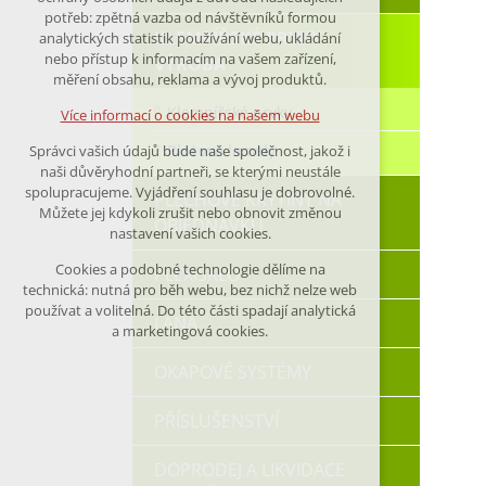
nutná pro provozování webu
potřeb: zpětná vazba od návštěvníků formou
KLEMPÍŘSKÉ PRVKY -
analytických statistik používání webu, ukládání
udržení kontextu stránek (session):
nebo přístup k informacím na vašem zařízení,
případná přihlášení, volby jazyka, apod.
VÝROBA
měření obsahu, reklama a vývoj produktů.
Volitelná cookies
Klempířské prvky
Více informací o cookies na našem webu
analytická pro anonymizované
Plotové lamely
Správci vašich údajů bude naše společnost, jakož i
vyhodnocení návštěvnosti
naši důvěryhodní partneři, se kterými neustále
marketingová cookies (Google)
spolupracujeme. Vyjádření souhlasu je dobrovolné.
PLECHOVÉ KRYTINY NA
Můžete jej kdykoli zrušit nebo obnovit změnou
OBJEDNÁVKU
nastavení vašich cookies.
Více informací o cookies na našem webu
Cookies a podobné technologie dělíme na
PLEXISKLO
technická: nutná pro běh webu, bez nichž nelze web
Přijmout všechny cookies
používat a volitelná. Do této části spadají analytická
LANA
a marketingová cookies.
Odmítnout vše
OKAPOVÉ SYSTÉMY
PŘÍSLUŠENSTVÍ
DOPRODEJ A LIKVIDACE