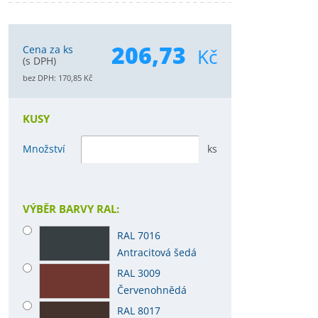
206,73
Cena za ks
Kč
(s DPH)
bez DPH:
170,85
Kč
KUSY
Množství
ks
VÝBĚR BARVY RAL:
RAL 7016
Antracitová šedá
RAL 3009
Červenohnědá
RAL 8017