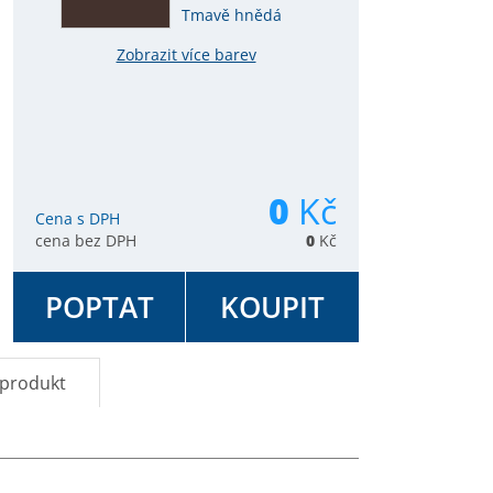
Tmavě hnědá
Zobrazit více barev
0
Kč
Cena s DPH
cena bez DPH
0
Kč
POPTAT
KOUPIT
 produkt