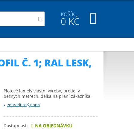
KOŠÍK
0
KČ
L Č. 1; RAL LESK,
Plotové lamely vlastní výroby, prodej v
běžných metrech, délka na přání zákazníka.
zobrazit celý popis
Dostupnost:
NA OBJEDNÁVKU