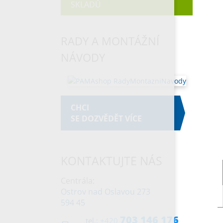
SKLADŮ
RADY A MONTÁŽNÍ
NÁVODY
CHCI
SE DOZVĚDĚT VÍCE
KONTAKTUJTE NÁS
Centrála:
Ostrov nad Oslavou 273
594 45
703 146 176
tel.:
+420