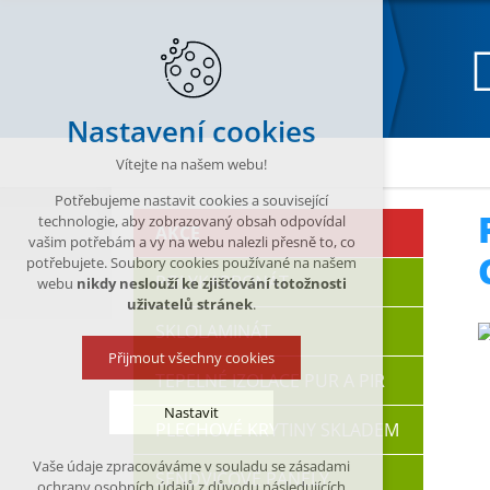
Nastavení cookies
Katalog
KLEMPÍŘSKÉ PRVKY - výroba
Ploto
Vítejte na našem webu!
Potřebujeme nastavit cookies a související
technologie, aby zobrazovaný obsah odpovídal
AKCE
vašim potřebám a vy na webu nalezli přesně to, co
potřebujete. Soubory cookies používané na našem
POLYKARBONÁT
webu
nikdy neslouží ke zjišťování totožnosti
uživatelů stránek
.
SKLOLAMINÁT
Přijmout všechny cookies
TEPELNÉ IZOLACE PUR A PIR
Nastavit
PLECHOVÉ KRYTINY SKLADEM
Vaše údaje zpracováváme v souladu se zásadami
SENDVIČOVÉ PANELY
Technická cookies
ochrany osobních údajů z důvodu následujících