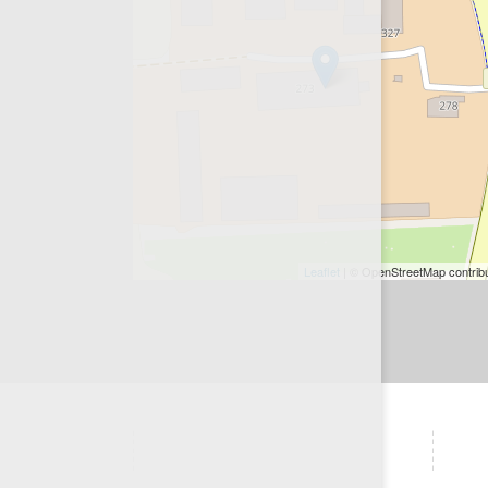
Leaflet
| © OpenStreetMap contrib