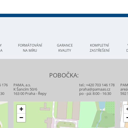
Y
FORMÁTOVÁNÍ
GARANCE
KOMPLETNÍ
MA
NA MÍRU
KVALITY
ZASTŘEŠENÍ
POBOČKA:
6 176
PAMA, a.s.
tel.:
+420 703 146 178
PAMA
z
K Šancím 50/6
praha@pamaas.cz
areá
:30
163 00 Praha - Řepy
po - pá: 8:00 - 16:30
592 
+
−