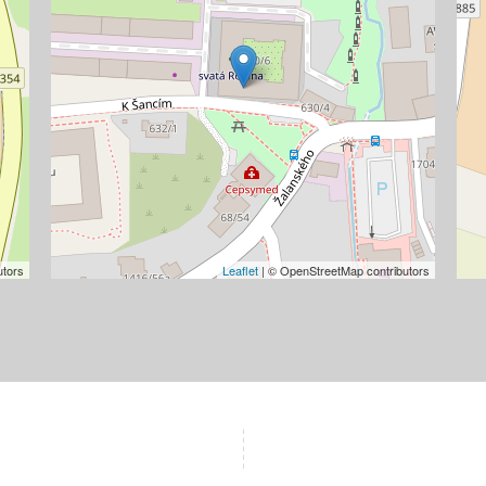
utors
Leaflet
| © OpenStreetMap contributors