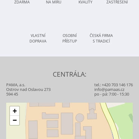
ZDARMA
NA MÍRU
KVALITY
ZASTŘEŠENÍ
VLASTNÍ
OSOBNÍ
ČESKÁ FIRMA
DOPRAVA
PŘÍSTUP
S TRADICÍ
CENTRÁLA:
PAMA, a.s.
tel.:
+420 703 146 176
Ostrov nad Oslavou 273
info@pamaas.cz
594 45
po - pá: 7:00 - 15:30
+
−