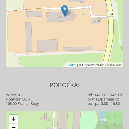
Leaflet
| © OpenStreetMap contributors
POBOČKA:
PAMA, a.s.
tel.:
+420 703 146 178
K Šancím 50/6
praha@pamaas.cz
163 00 Praha - Řepy
po - pá: 8:00 - 16:30
+
−