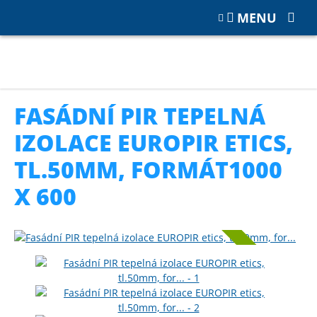
MENU
Katalog
TEPELNÉ IZOLACE PUR a PIR
Fasádní PIR izolace
Fasádní PIR tepelná izolace EUROPIR etics, tl.50mm, formát1000 x
600
FASÁDNÍ PIR TEPELNÁ
IZOLACE EUROPIR ETICS,
TL.50MM, FORMÁT1000
X 600
NOVINKA