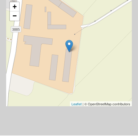
+
−
Leaflet
| © OpenStreetMap contributors