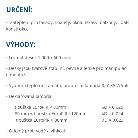
URČENÍ:
• Zatepleni pro fasády, špalety, okna, terasy, balkóny, i další
konstrukce
VÝHODY:
• Formát desek 1 000 x 600 mm.
• Desky jsou tvarově stabilní, pevné a lehké pro manipulaci
i montáž.
• Výborná teplotní stabilita, počáteční lambda 0,0186 W/mK
• Deklarovaná lambda
tloušťka EuroPIR < 80mm λD = 0,025
80 mm ≤ tloušťka EuroPIR <120mm λD = 0,024
tloušťka EuroPIR > 80mm λD = 0,023
• Odolný proti vodě a vlhkosti