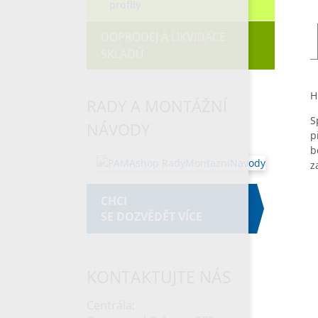
profily
DOPRODEJ A LIKVIDACE
SKLADŮ
H
RADY A MONTÁŽNÍ
S
NÁVODY
p
b
z
CHCI
SE DOZVĚDĚT VÍCE
KONTAKTUJTE NÁS
Centrála: