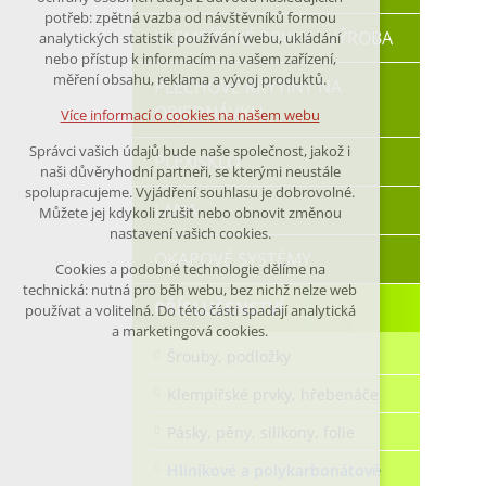
nutná pro provozování webu
potřeb: zpětná vazba od návštěvníků formou
KLEMPÍŘSKÉ PRVKY - VÝROBA
analytických statistik používání webu, ukládání
udržení kontextu stránek (session):
nebo přístup k informacím na vašem zařízení,
případná přihlášení, volby jazyka, apod.
měření obsahu, reklama a vývoj produktů.
PLECHOVÉ KRYTINY NA
OBJEDNÁVKU
Volitelná cookies
Více informací o cookies na našem webu
analytická pro anonymizované
Správci vašich údajů bude naše společnost, jakož i
vyhodnocení návštěvnosti
PLEXISKLO
naši důvěryhodní partneři, se kterými neustále
marketingová cookies (Google)
spolupracujeme. Vyjádření souhlasu je dobrovolné.
LANA
Můžete jej kdykoli zrušit nebo obnovit změnou
nastavení vašich cookies.
Více informací o cookies na našem webu
OKAPOVÉ SYSTÉMY
Cookies a podobné technologie dělíme na
technická: nutná pro běh webu, bez nichž nelze web
Přijmout všechny cookies
PŘÍSLUŠENSTVÍ
používat a volitelná. Do této části spadají analytická
a marketingová cookies.
Šrouby, podložky
Odmítnout vše
Klempířské prvky, hřebenáče
Pásky, pěny, silikony, folie
Hliníkové a polykarbonátové