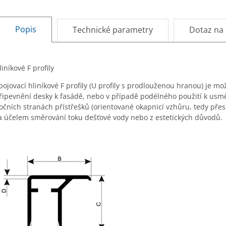
Popis
Technické parametry
Dotaz na
liníkové F profily
pojovací hliníkové F profily (U profily s prodlouženou hranou) je m
řipevnění desky k fasádě, nebo v případě podélného použití k usmě
očních stranách přístřešků (orientované okapnicí vzhůru, tedy pře
a účelem směrování toku dešťové vody nebo z estetických důvodů.