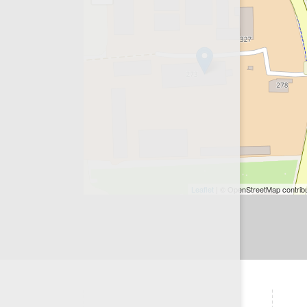
Leaflet
| © OpenStreetMap contrib