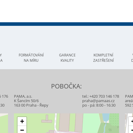
Y
FORMÁTOVÁNÍ
GARANCE
KOMPLETNÍ
MA
NA MÍRU
KVALITY
ZASTŘEŠENÍ
POBOČKA:
6 176
PAMA, a.s.
tel.:
+420 703 146 178
PAMA
z
K Šancím 50/6
praha@pamaas.cz
areá
:30
163 00 Praha - Řepy
po - pá: 8:00 - 16:30
592 
+
−