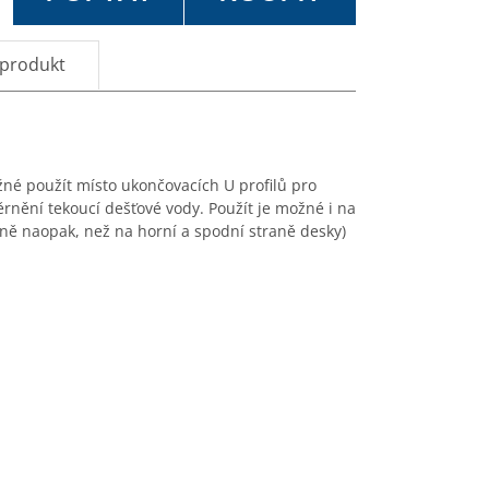
 produkt
ožné použít místo ukončovacích U profilů pro
rnění tekoucí dešťové vody. Použít je možné i na
sně naopak, než na horní a spodní straně desky)