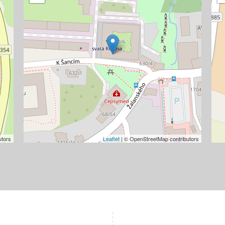
utors
Leaflet
| © OpenStreetMap contributors