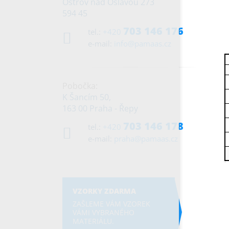
Ostrov nad Oslavou 273
594 45
703 146 176
tel.:
+420
e-mail:
info@pamaas.cz
Pobočka:
K Šancím 50,
163 00 Praha - Řepy
703 146 178
tel.:
+420
e-mail:
praha@pamaas.cz
VZORKY ZDARMA
ZAŠLEME VÁM VZOREK
VÁMI VYBRANÉHO
MATERIÁLU.