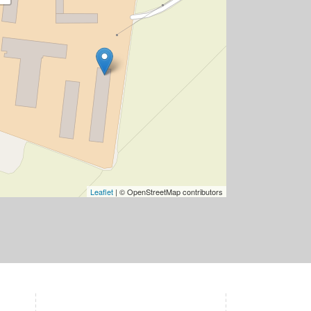
Leaflet
| © OpenStreetMap contributors