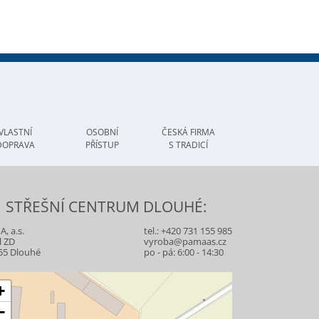
VLASTNÍ
OSOBNÍ
ČESKÁ FIRMA
DOPRAVA
PŘÍSTUP
S TRADICÍ
STŘEŠNÍ CENTRUM DLOUHÉ:
, a.s.
tel.:
+420 731 155 985
l ZD
vyroba@pamaas.cz
55 Dlouhé
po - pá: 6:00 - 14:30
+
−