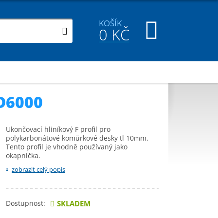
KOŠÍK
0
KČ
D6000
Ukončovací hliníkový F profil pro
polykarbonátové komůrkové desky tl 10mm.
Tento profil je vhodně používaný jako
okapnička.
zobrazit celý popis
Dostupnost:
SKLADEM