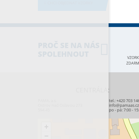
CHCI OBJEDNAT VZORKY
PROČ SE NA NÁS
SPOLEHNOUT
VZORK
ZDAR
CENTRÁLA:
PAMA, a.s.
tel.:
+420 703 14
Ostrov nad Oslavou 273
info@pamaas.c
594 45
po - pá: 7:00 - 15
+
−