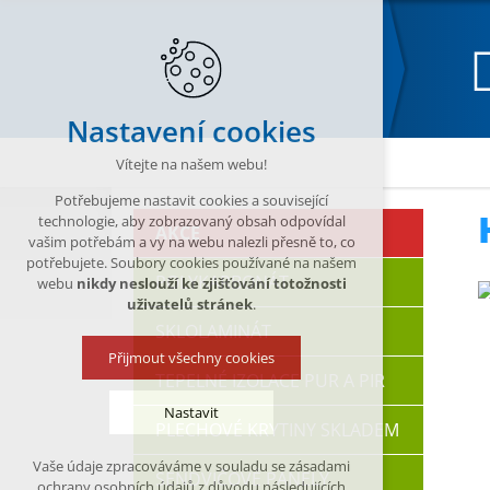
Nastavení cookies
Katalog
PŘÍSLUŠENSTVÍ
Hliníkové a polyka
Vítejte na našem webu!
Potřebujeme nastavit cookies a související
technologie, aby zobrazovaný obsah odpovídal
AKCE
vašim potřebám a vy na webu nalezli přesně to, co
potřebujete. Soubory cookies používané na našem
POLYKARBONÁT
webu
nikdy neslouží ke zjišťování totožnosti
uživatelů stránek
.
SKLOLAMINÁT
Přijmout všechny cookies
TEPELNÉ IZOLACE PUR A PIR
Nastavit
PLECHOVÉ KRYTINY SKLADEM
Vaše údaje zpracováváme v souladu se zásadami
SENDVIČOVÉ PANELY
Technická cookies
ochrany osobních údajů z důvodu následujících