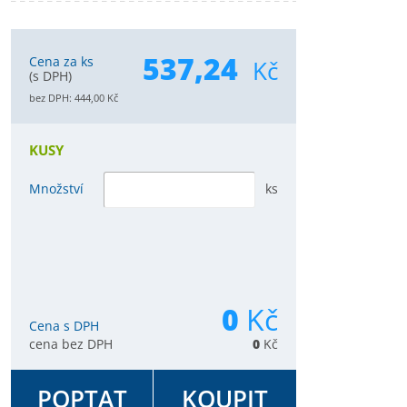
537,24
Cena za ks
Kč
(s DPH)
bez DPH:
444,00
Kč
KUSY
Množství
ks
0
Kč
Cena s DPH
cena bez DPH
0
Kč
POPTAT
KOUPIT